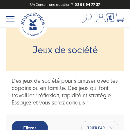
Un Conseil, une question ?
02 98 94 77 37
Mon compte
Ma liste c
Jeux de société
Des jeux de société pour s'amuser avec les
copains ou en famille. Des jeux qui font
travailler : réflexion, rapidité et stratégie.
Essayez et vous serez conquis !
Trier par
Filtrer