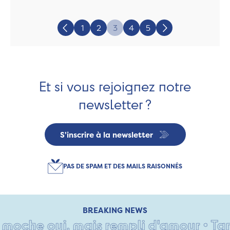
Page:
1
2
3
4
5
Précédent
Suivant
Et si vous rejoignez notre
newsletter ?
S'inscrire à la newsletter
PAS DE SPAM ET DES MAILS RAISONNÉS
BREAKING NEWS
he oui, mais rempli d'amour • Tant pi