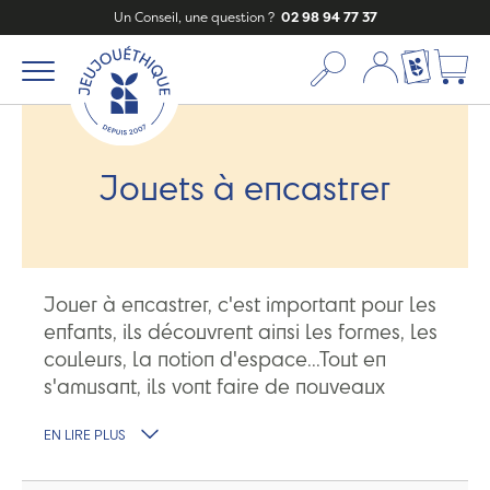
Un Conseil, une question ?
02 98 94 77 37
Mon compte
Ma liste c
Jouets à encastrer
Jouer à encastrer, c'est important pour les
enfants, ils découvrent ainsi les formes, les
couleurs, la notion d'espace...Tout en
s'amusant, ils vont faire de nouveaux
apprentissages.
Des jouets en bois
EN LIRE PLUS
ludiques et éducatifs fabriqués en France
et en Europe.