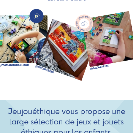
Jeujouéthique vous propose une
large sélection de jeux et jouets
éthiques pour les enfants.