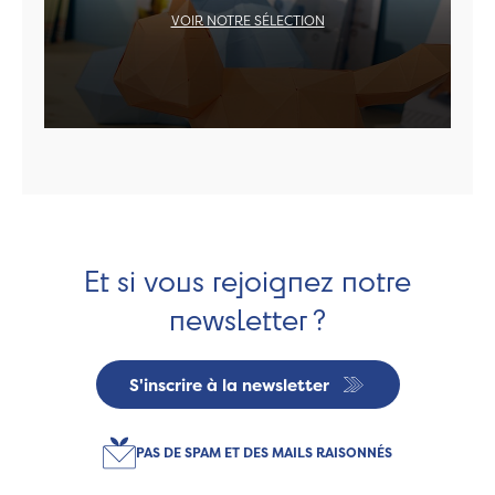
VOIR NOTRE SÉLECTION
Et si vous rejoignez notre
newsletter ?
S'inscrire à la newsletter
PAS DE SPAM ET DES MAILS RAISONNÉS