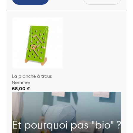
La planche à trous
Nemmer
68,00 €
Et pourquoi pas "bio" ?