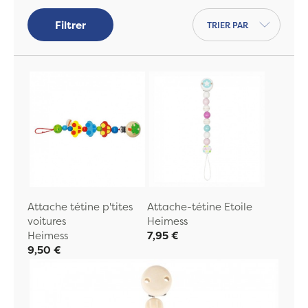
cire d'abeille
. Bébé ne met pas que sa
Trier par
suce à la bouche, c'est pourquoi
Filtrer
Jeujouéthique opte pour des jouets sains
pour les jeunes enfants.
Attache tétine p'tites
Attache-tétine Etoile
voitures
Heimess
Heimess
7,95 €
9,50 €