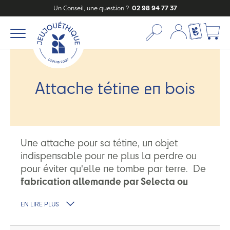
Un Conseil, une question ?
02 98 94 77 37
Mon compte
Ma liste c
Attache tétine en bois
Une attache pour sa tétine, un objet
indispensable pour ne plus la perdre ou
pour éviter qu'elle ne tombe par terre. De
fabrication allemande par Selecta ou
Heimess
, ces attaches tétines sont
EN LIRE PLUS
fabriquées avec des
bois locaux, des
peintures non toxiques et une finition à la