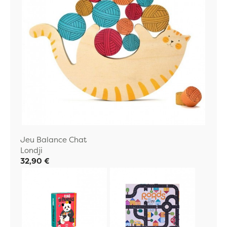
Jeu Balance Chat
Londji
32,90 €