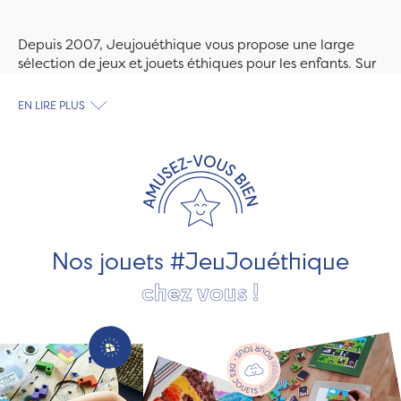
Depuis 2007, Jeujouéthique vous propose une large
sélection de jeux et jouets éthiques pour les enfants. Sur
Jeujouethique.com ou à la boutique de Quimper,
découvrez le plus grand choix de jouets en bois
EN LIRE PLUS
exclusivement fabriqués en France et en Europe. Nous
travaillons avec des artisans et des PME spécialisés dans
les jeux et jouets en bois de qualité et engagés dans le
développement durable. Ils nous fabriquent des jouets
pour les jeunes enfants, des jeux d'éveil, des jeux de
société, des jouets d'imitation, des jeux de plein air, ... et
bien plus encore !
Nos jouets #JeuJouéthique
chez vous !