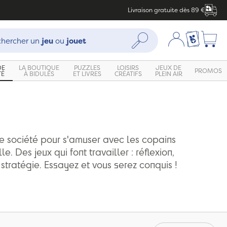
Livraison gratuite dès 89 €
che :
Mon compte
Ma liste c
Rechercher
hercher un
jeu
ou
jouet
DE
LA BOUTIQUE
PUZZLES
LOISIRS
JEUX DE
PROMOS
TÉ
À BIDULES
ET LIVRES
CRÉATIFS
PLEIN AIR
e société pour s'amuser avec les copains
le. Des jeux qui font travailler : réflexion,
 stratégie. Essayez et vous serez conquis !