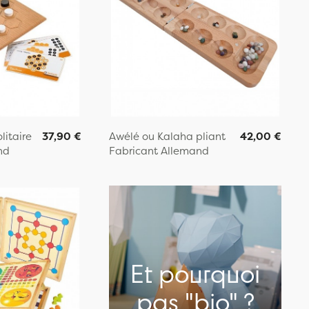
litaire
37,90 €
Awélé ou Kalaha pliant
42,00 €
nd
Fabricant Allemand
Et pourquoi
pas "bio" ?