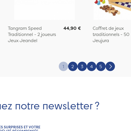
Tangram Speed
44,90 €
Coffret de jeux
Traditionnel - 2 joueurs
traditionnels - 50 
Jeux Jeandel
Jeujura
1
2
3
4
5
Suivant
nez notre newsletter ?
ES SURPRISES ET VOTRE