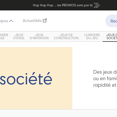
Hop Hop Hop ... les PROMOS sont par là
Recher
Actualités
opos
Rec
EMIER
JEUX
JEUX
JEUX DE
L'UNIVERS
JEUX 
ÂGE
D'ÉVEIL
D'IMITATION
CONSTRUCTION
DU JEU
SOCIÉ
société
Des jeux d
ou en famil
rapidité et