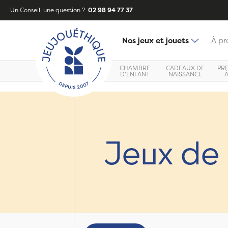
Un Conseil, une question ?
02 98 94 77 37
Nos jeux et jouets
À pr
CHAMBRE
CADEAUX DE
PR
D'ENFANT
NAISSANCE
Jeux de 