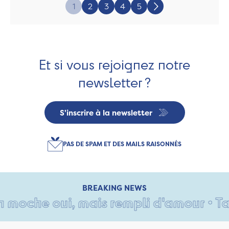
Page:
1
2
3
4
5
Suivant
Et si vous rejoignez notre
newsletter ?
S'inscrire à la newsletter
PAS DE SPAM ET DES MAILS RAISONNÉS
BREAKING NEWS
che oui, mais rempli d'amour • Tant p