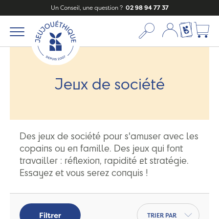
Un Conseil, une question ?
02 98 94 77 37
Mon compte
Ma liste c
Jeux de société
Des jeux de société pour s'amuser avec les
copains ou en famille. Des jeux qui font
travailler : réflexion, rapidité et stratégie.
Essayez et vous serez conquis !
Trier par
Filtrer