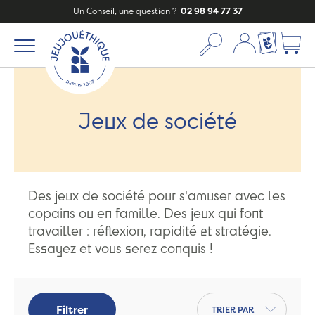
Un Conseil, une question ?
02 98 94 77 37
Mon compte
Ma liste c
Jeux de société
Des jeux de société pour s'amuser avec les
copains ou en famille. Des jeux qui font
travailler : réflexion, rapidité et stratégie.
Essayez et vous serez conquis !
Trier par
Filtrer