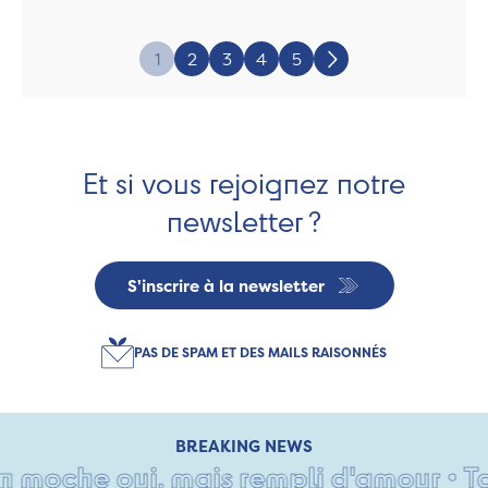
Page:
1
2
3
4
5
Suivant
Et si vous rejoignez notre
newsletter ?
S'inscrire à la newsletter
PAS DE SPAM ET DES MAILS RAISONNÉS
BREAKING NEWS
oche oui, mais rempli d'amour • Tant p