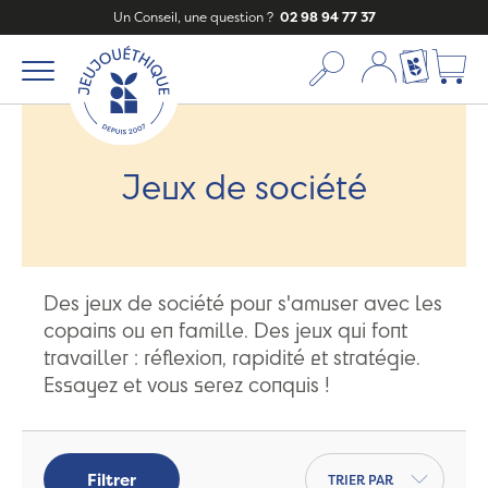
Un Conseil, une question ?
02 98 94 77 37
Mon compte
Ma liste c
Jeux de société
Des jeux de société pour s'amuser avec les
copains ou en famille. Des jeux qui font
travailler : réflexion, rapidité et stratégie.
Essayez et vous serez conquis !
Trier par
Filtrer