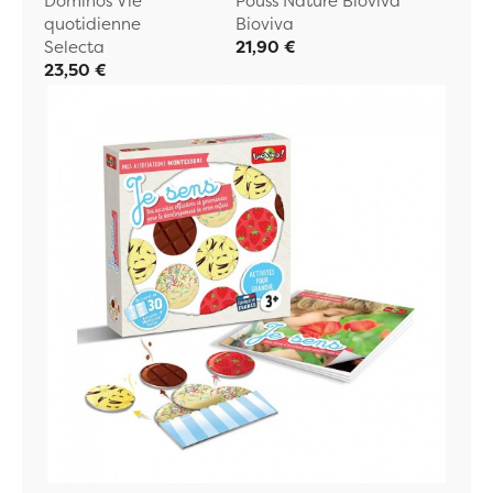
Dominos Vie
Pouss Nature Bioviva
quotidienne
Bioviva
Selecta
21,90 €
23,50 €