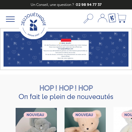
Un Conseil, une question ?
02 98 94 77 37
Mon compte
Ma liste c
HOP ! HOP ! HOP
On fait le plein de nouveautés
NOUVEAU
NOUVEAU
NO