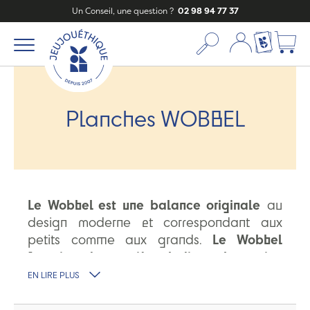
Un Conseil, une question ?
02 98 94 77 37
Mon compte
Ma liste c
Planches WOBBEL
Le Wobbel est une balance originale
au
design moderne et correspondant aux
petits comme aux grands.
Le Wobbel
favorise de manière ludique la notion
d'équilibre et la prise de consience
EN LIRE PLUS
physique.
Le Wobbel n'est pas qu'une
planche développant la motricité, c'est