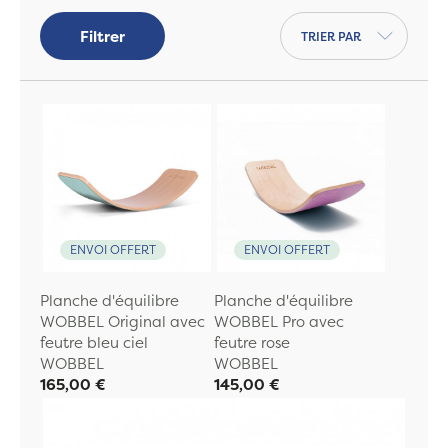
également
un élément de jeux à part
Trier par
Filtrer
entière
. Découvrez ses nombreuses
posssibilités et laissez votre enfant les
explorer en toute simplicité.
Le Wobbel est fabriqué en
bois de hêtre
européen et composé de plusieurs
couches empilées et pressées pour aboutir
à une planche robuste et qualitative.
ENVOI OFFERT
ENVOI OFFERT
Planche d'équilibre
Planche d'équilibre
WOBBEL Original avec
WOBBEL Pro avec
feutre bleu ciel
feutre rose
WOBBEL
WOBBEL
165,00 €
145,00 €