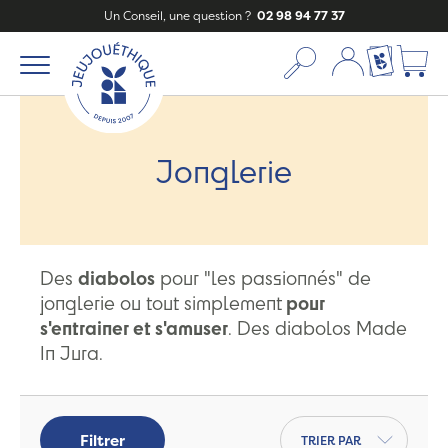
Un Conseil, une question ?
02 98 94 77 37
Mon compte
Ma liste c
Jonglerie
Des
diabolos
pour "les passionnés" de
jonglerie ou tout simplement
pour
s'entrainer et s'amuser
. Des diabolos Made
In Jura.
Trier par
Filtrer