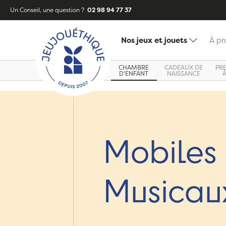
Un Conseil, une question ?
02 98 94 77 37
Nos jeux et jouets
À pr
CHAMBRE
CADEAUX DE
PR
D'ENFANT
NAISSANCE
Mobiles
Musicau