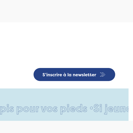
S'inscrire à la newsletter
ur vos pieds •
Si jeune et d