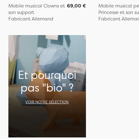
Mobile musical Clowns et
69,00 €
Mobile musical pe
son support
Princesse et son s
Fabricant Allemand
Fabricant Allema
Et pourquoi
pas "bio" ?
VOIR NOTRE SÉLECTION