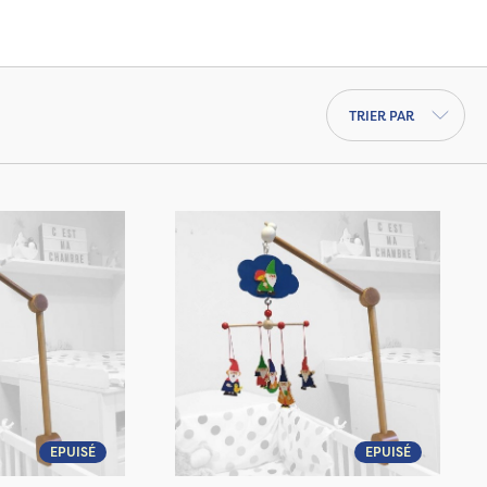
s mobiles musicaux proposés chez
hique sont
vendus avec leur support
ou
fixer sur le berceau de bébé.
Trier par
EPUISÉ
EPUISÉ