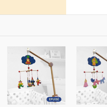
Tous le
Jeujouet
potence à 
EPUISÉ