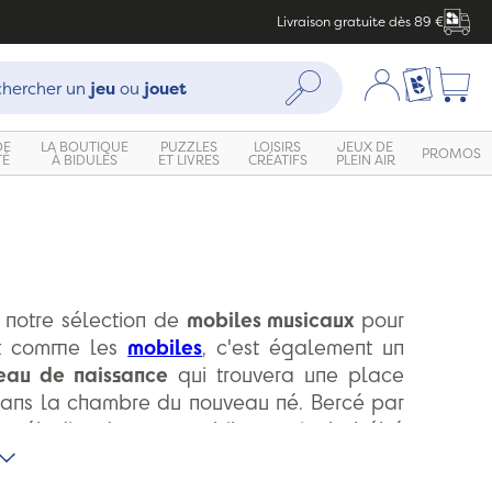
Livraison gratuite dès 89 €
che :
Mon compte
Ma liste c
Rechercher
hercher un
jeu
ou
jouet
DE
LA BOUTIQUE
PUZZLES
LOISIRS
JEUX DE
PROMOS
TÉ
À BIDULES
ET LIVRES
CRÉATIFS
PLEIN AIR
 notre sélection de
mobiles musicaux
pour
ut comme les
mobiles
, c'est également un
eau de naissance
qui trouvera une place
dans la chambre du nouveau né. Bercé par
 mélodie de son mobile musical, bébé
aisiblement.