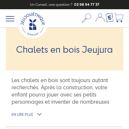
Un Conseil, une question ?
02 98 94 77 37
Mon compte
Ma liste c
Chalets en bois Jeujura
Les chalets en bois sont toujours autant
recherchés. Après la construction, votre
enfant pourra jouer avec ses petits
personnages et inventer de nombreuses
histoires. De véritables
chalets en bois
EN LIRE PLUS
fabriqués en France dans le Jura par la
société Jeujura.