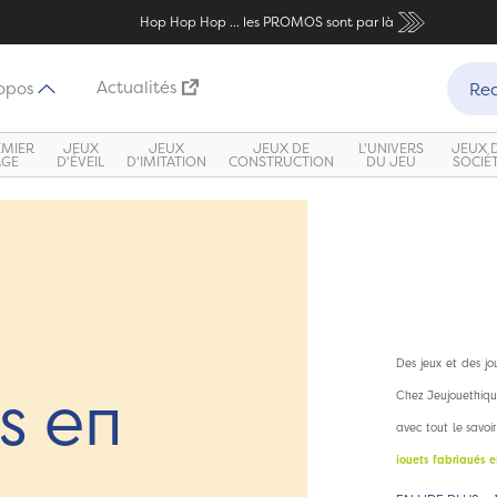
Hop Hop Hop ... les PROMOS sont par là
Recher
Actualités
opos
Rec
EMIER
JEUX
JEUX
JEUX DE
L'UNIVERS
JEUX 
ÂGE
D'ÉVEIL
D'IMITATION
CONSTRUCTION
DU JEU
SOCIÉ
Des jeux et des jo
s en
Chez Jeujouethiqu
avec tout le savoi
jouets fabriqués 
design est réalisé 