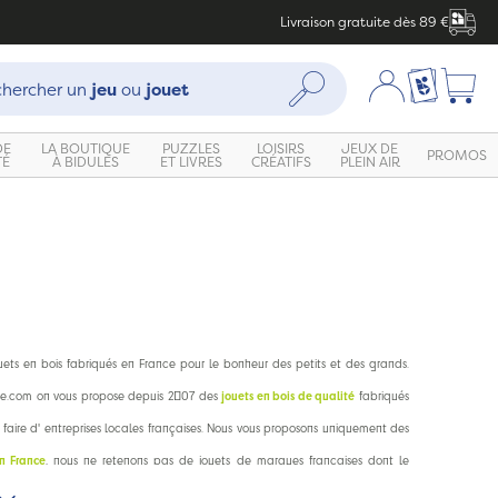
Livraison gratuite dès 89 €
che :
Mon compte
Ma liste c
Rechercher
hercher un
jeu
ou
jouet
DE
LA BOUTIQUE
PUZZLES
LOISIRS
JEUX DE
PROMOS
TÉ
À BIDULES
ET LIVRES
CRÉATIFS
PLEIN AIR
uets en bois fabriqués en France pour le bonheur des petits et des grands.
e.com on vous propose depuis 2007 des
jouets en bois de qualité
fabriqués
r faire d' entreprises locales françaises. Nous vous proposons uniquement des
en France
, nous ne retenons pas de jouets de marques françaises dont le
en France mais la fabrication délocalisée en Asie. Pas de mauvaise surprise :