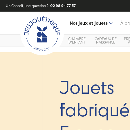
Un Conseil, une question ?
02 98 94 77 37
Nos jeux et jouets
À pr
CHAMBRE
CADEAUX DE
PR
D'ENFANT
NAISSANCE
Jouets
fabriqué