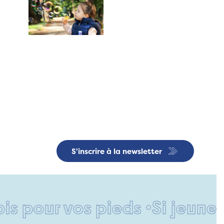
S'inscrire à la newsletter
our vos pieds •
Si jeune et d