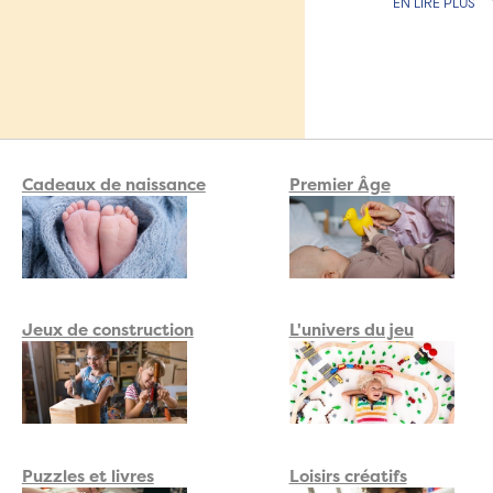
EN LIRE PLUS
la garantie d'avoi
Venez découvrir
Libres
,
Vilac
, les p
Pour un cadeau p
prénom de votre c
Cadeaux de naissance
Premier Âge
Jeux de construction
L'univers du jeu
Puzzles et livres
Loisirs créatifs