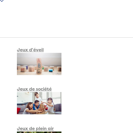
r des
jouets 100% Made in France
.
 nos nombreuses références de marques françaises comme
Les Jouets
uzzles
Michèle Wilson
et bien d'autres.
ersonnalisé, Jeujouéthique vous propose également de
faire fabriquer le
hoix
en bois.
Jeux d'éveil
Jeux de société
Jeux de plein air