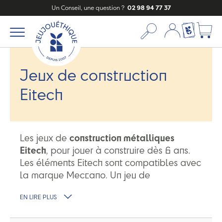
Un Conseil, une question ?
02 98 94 77 37
Mon compte
Ma liste c
Jeux de construction
Eitech
Les jeux de
construction métalliques
Eitech
, pour jouer à construire dès 6 ans.
Les éléments Eitech sont compatibles avec
la marque Meccano. Un jeu de
construction
fabriqué en Allemagne
.
EN LIRE PLUS