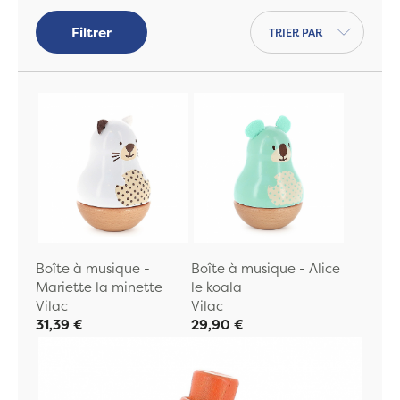
apaiser l'enfant et l'accompagner dans
Trier par
Filtrer
son sommeil.
Nos
mobiles musicaux
sont également un
indispensable pour que bébé s'endorme
paisiblement grâce à sa
douce mélodie
.
Boîte à musique -
Boîte à musique - Alice
Mariette la minette
le koala
Vilac
Vilac
31,39 €
29,90 €