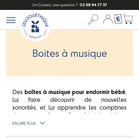
Un Conseil, une question ?
02 98 94 77 37
Mon compte
Ma liste c
Boites à musique
Des
boîtes à musique pour endormir bébé
,
lui faire découvrir de nouvelles
sonorités, et lui apprendre les comptines
de votre enfance. De véritables bijoux
qui
s'adapteront parfaitement à la
EN LIRE PLUS
chambre d'enfant
. Un objet ludique et
décoratif aux
mélodies douces
pour