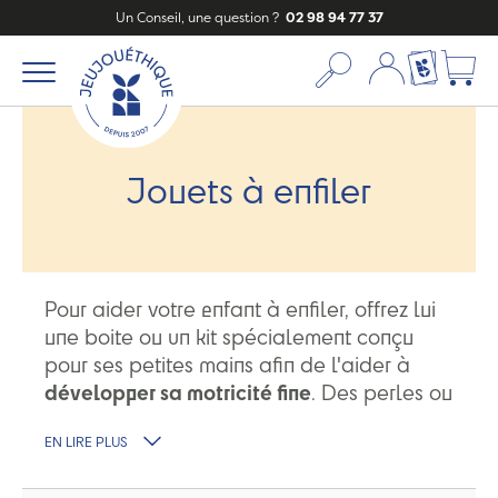
Un Conseil, une question ?
02 98 94 77 37
Mon compte
Ma liste c
Jouets à enfiler
Pour aider votre enfant à enfiler, offrez lui
une boite ou un kit spécialement conçu
pour ses petites mains afin de l'aider à
développer sa motricité fine
. Des perles ou
des formes en bois, il y en a de toutes les
EN LIRE PLUS
couleurs.