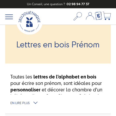
Un Conseil, une question ?
02 98 94 77 37
Mon compte
Ma liste c
Lettres en bois Prénom
Toutes les
lettres de l'alphabet en bois
pour écrire son prénom, sont idéales pour
personnaliser
et décorer la chambre d'un
bébé ou d'un enfant. C'est une
fabrication
française
, elles sont fabriquées dans le
EN LIRE PLUS
Jura
.