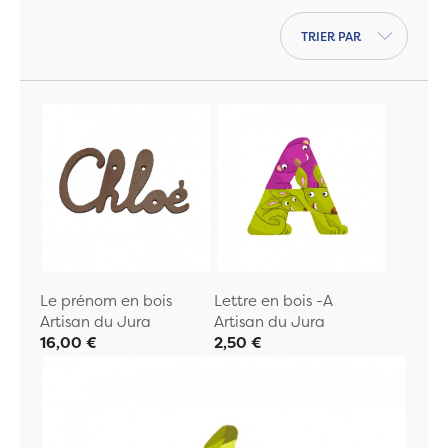
Pour habiller la chambre de votre enfant,
Trier par
nous vous proposons aussi des
toises et
porte manteaux
à accrocher.
Le prénom en bois
Lettre en bois -A
Artisan du Jura
Artisan du Jura
16,00 €
2,50 €