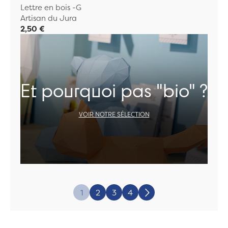
Lettre en bois -G
Artisan du Jura
2,50 €
Et pourquoi pas "bio" ?
VOIR NOTRE SÉLECTION
Page:
1
2
3
4
Suivant