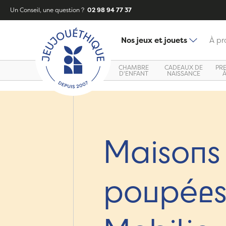
Un Conseil, une question ?
02 98 94 77 37
Nos jeux et jouets
À pr
CHAMBRE
CADEAUX DE
PR
D'ENFANT
NAISSANCE
Maisons
poupées