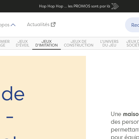
Hop Hop Hop ... les PROMOS sont par là
Recher
Actualités
opos
Rec
EMIER
JEUX
JEUX
JEUX DE
L'UNIVERS
JEUX 
ÂGE
D'ÉVEIL
D'IMITATION
CONSTRUCTION
DU JEU
SOCIÉ
 de
 -
Une
maiso
des person
permettant
pour équip