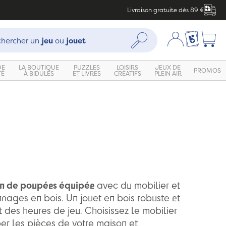
Livraison gratuite dès 89 €
che :
Mon compte
Ma liste c
Rechercher
hercher un
jeu
ou
jouet
DE
LA BOUTIQUE
PUZZLES
LOISIRS
JEUX DE
PROMOS
TÉ
À BIDULES
ET LIVRES
CRÉATIFS
PLEIN AIR
n de poupées équipée
avec du mobilier et
nages en bois. Un jouet en bois robuste et
 des heures de jeu. Choisissez le mobilier
er les pièces de votre maison et