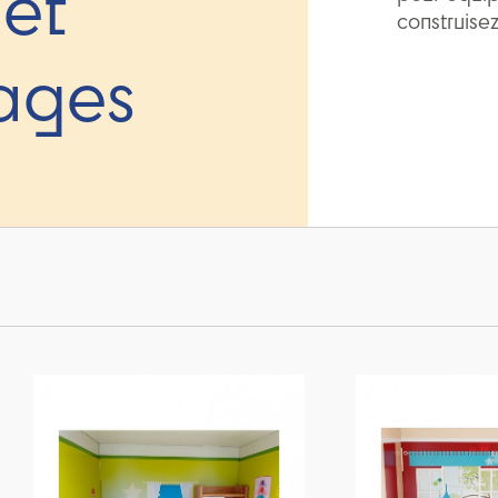
 et
construise
ages