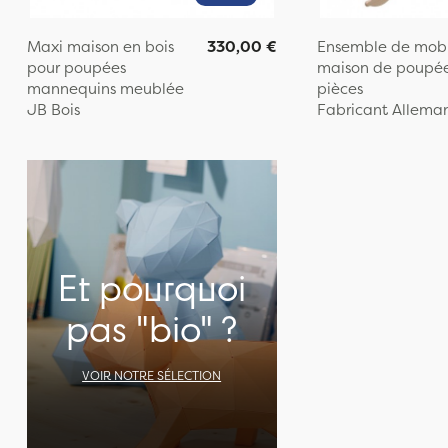
Maxi maison en bois
330,00 €
Ensemble de mobi
pour poupées
maison de poupée
mannequins meublée
pièces
JB Bois
Fabricant Allema
Et pourquoi
pas "bio" ?
VOIR NOTRE SÉLECTION