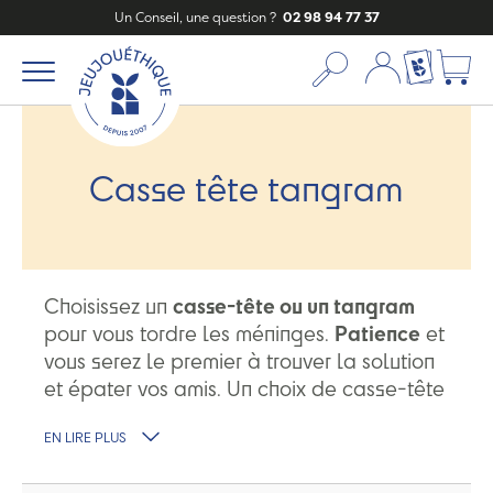
Un Conseil, une question ?
02 98 94 77 37
Mon compte
Ma liste c
Casse tête tangram
Choisissez un
casse-tête ou un tangram
pour vous tordre les méninges.
Patience
et
vous serez le premier à trouver la solution
et épater vos amis. Un choix de casse-tête
Made In France et Europe.
EN LIRE PLUS