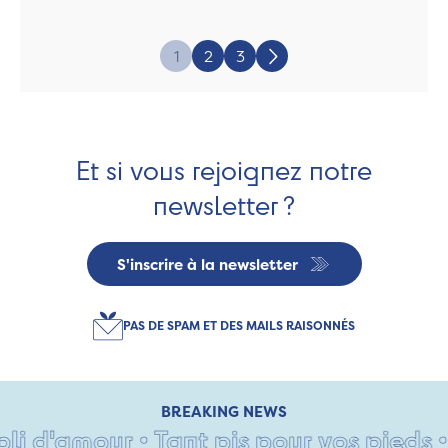
Page:
1
2
3
Suivant
Et si vous rejoignez notre
newsletter ?
S'inscrire à la newsletter
PAS DE SPAM ET DES MAILS RAISONNÉS
BREAKING NEWS
'amour • Tant pis pour vos pieds •
Si j