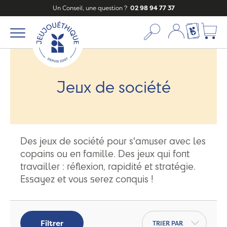
Un Conseil, une question ?
02 98 94 77 37
Mon compte
Ma liste c
Jeux de société
Des jeux de société pour s'amuser avec les
copains ou en famille. Des jeux qui font
travailler : réflexion, rapidité et stratégie.
Essayez et vous serez conquis !
Trier par
Filtrer