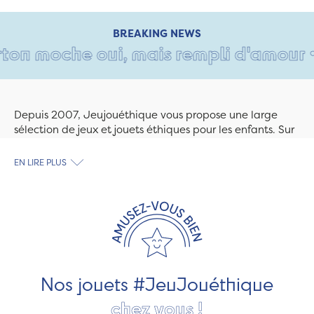
BREAKING NEWS
ton moche oui, mais rempli d'amour • T
Depuis 2007, Jeujouéthique vous propose une large
sélection de jeux et jouets éthiques pour les enfants. Sur
Jeujouethique.com ou à la boutique de Quimper,
découvrez le plus grand choix de jouets en bois
EN LIRE PLUS
exclusivement fabriqués en France et en Europe. Nous
travaillons avec des artisans et des PME spécialisés dans
les jeux et jouets en bois de qualité et engagés dans le
développement durable. Ils nous fabriquent des jouets
pour les jeunes enfants, des jeux d'éveil, des jeux de
société, des jouets d'imitation, des jeux de plein air, ... et
bien plus encore !
Nos jouets #JeuJouéthique
chez vous !