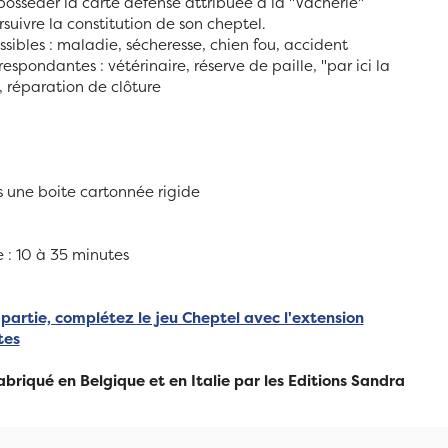
posséder la carte défense attribuée à la "Vacherie"
suivre la constitution de son cheptel.
ssibles : maladie, sécheresse, chien fou, accident
espondantes : vétérinaire, réserve de paille, "par ici la
n, réparation de clôture
 une boite cartonnée rigide
 : 10 à 35 minutes
 partie, complétez le jeu Cheptel avec l'extension
tes
abriqué en Belgique et en Italie par les Editions Sandra