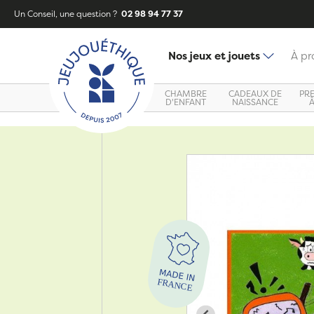
Un Conseil, une question ?
02 98 94 77 37
Nos jeux et jouets
À pr
CHAMBRE
CADEAUX DE
PR
D'ENFANT
NAISSANCE
Zoom