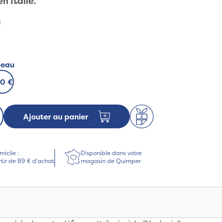
n Italie.
s
deau
00 €
Ajouter au panier
micile :
Disponible dans votre
rtir de 89 € d'achat
magasin de Quimper