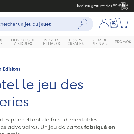
Livraison gratuite dès 89 €
che :
Mon compte
Ma liste c
Rechercher
hercher un
jeu
ou
jouet
DE
LA BOUTIQUE
PUZZLES
LOISIRS
JEUX DE
PROMOS
TÉ
À BIDULES
ET LIVRES
CRÉATIFS
PLEIN AIR
 Editions
el le jeu des
eries
rtes permettant de faire de véritables
ses adversaires. Un jeu de cartes
fabriqué en