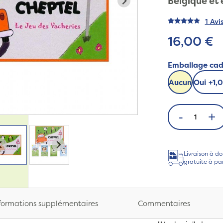
Belgique et e
1 Avi
16,00 €
Emballage ca
Aucun
Oui
+
1,
-
+
Livraison à do
gratuite à pa
formations supplémentaires
Commentaires