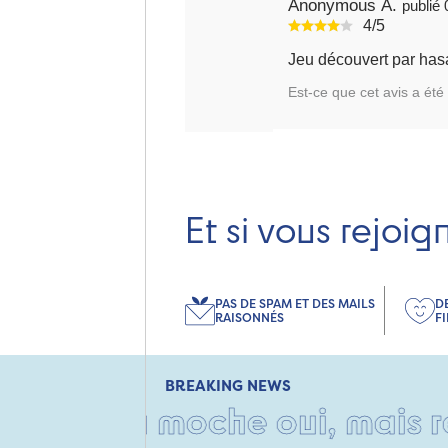
Anonymous A.
4/5
Jeu découvert par hasa
Est-ce que cet avis a été 
Et si vous rejoig
PAS DE SPAM ET DES MAILS
D
RAISONNÉS
F
BREAKING NEWS
ton moche oui, mais rempli 