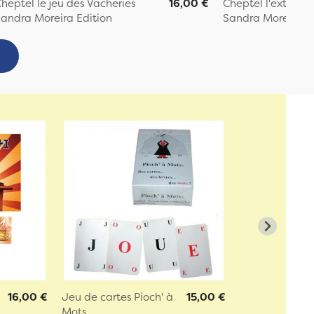
heptel le jeu des Vacheries
16,00 €
Cheptel l'extensio
andra Moreira Edition
Sandra Moreira Ed
16,00 €
Jeu de cartes Pioch' à
15,00 €
n
Mots