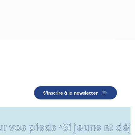
S'inscrire à la newsletter
pieds •
Si jeune et déjà si r