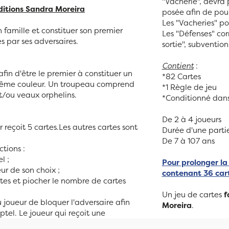
"Vacherie", devra 
Editions Sandra Moreira
posée afin de pour
Les "Vacheries" po
 famille et constituer son premier
Les "Défenses" corr
s par ses adversaires.
sortie", subventio
Contient
:
afin d'être le premier à constituer un
*82 Cartes
même couleur. Un troupeau comprend
*1 Règle de jeu
t/ou veaux orphelins.
*Conditionné dans
De 2 à 4 joueurs
reçoit 5 cartes.Les autres cartes sont
Durée d'une partie
De 7 à 107 ans
ctions :
l ;
Pour prolonger la
ur de son choix ;
contenant 36 car
rtes et piocher le nombre de cartes
Un jeu de cartes
f
 joueur de bloquer l'adversaire afin
Moreira
.
ptel. Le joueur qui reçoit une