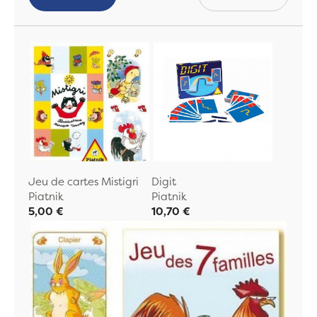
Jeu de cartes Mistigri
Digit
Piatnik
Piatnik
5,00 €
10,70 €