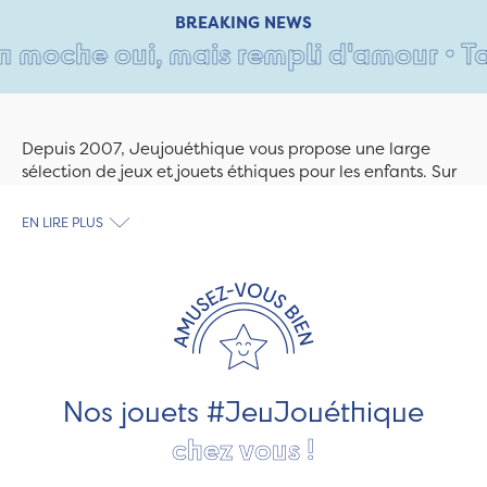
BREAKING NEWS
che oui, mais rempli d'amour • Tant p
Depuis 2007, Jeujouéthique vous propose une large
sélection de jeux et jouets éthiques pour les enfants. Sur
Jeujouethique.com ou à la boutique de Quimper,
découvrez le plus grand choix de jouets en bois
EN LIRE PLUS
exclusivement fabriqués en France et en Europe. Nous
travaillons avec des artisans et des PME spécialisés dans
les jeux et jouets en bois de qualité et engagés dans le
développement durable. Ils nous fabriquent des jouets
pour les jeunes enfants, des jeux d'éveil, des jeux de
société, des jouets d'imitation, des jeux de plein air, ... et
bien plus encore !
Nos jouets #JeuJouéthique
chez vous !