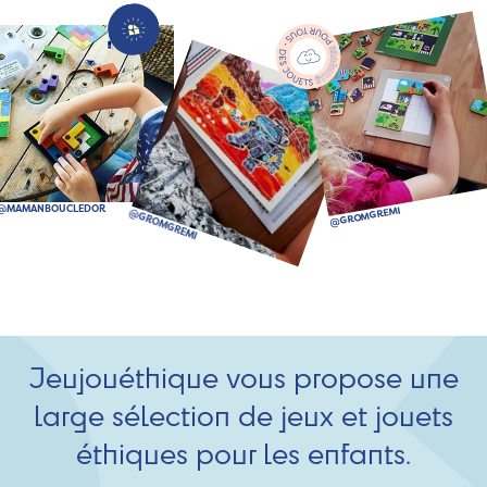
Jeujouéthique vous propose une
large sélection de jeux et jouets
éthiques pour les enfants.