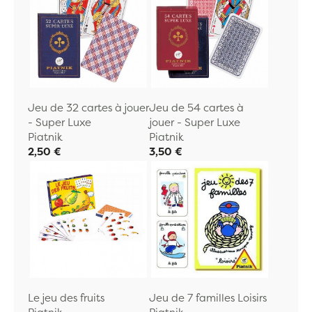
Jeu de 32 cartes à jouer
Jeu de 54 cartes à
- Super Luxe
jouer - Super Luxe
Piatnik
Piatnik
2,50 €
3,50 €
Le jeu des fruits
Jeu de 7 familles Loisirs