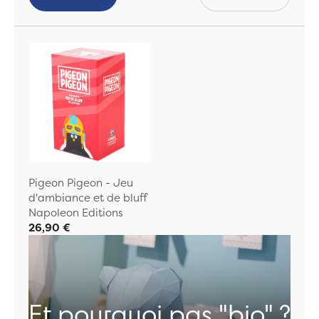
Pigeon Pigeon - Jeu
d'ambiance et de bluff
Napoleon Editions
26,90 €
Et pourquoi pas "bio" ?