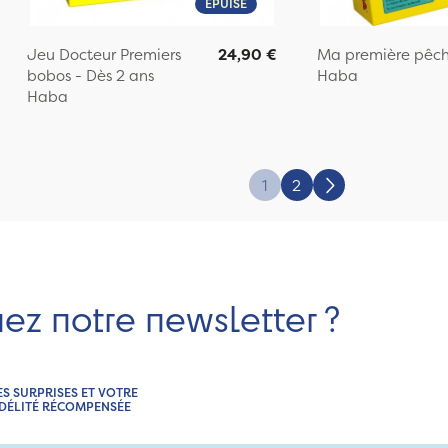
EPUISÉ
Jeu Docteur Premiers
24,90 €
Ma première pêc
bobos - Dès 2 ans
Haba
Haba
1
2
Suivant
nez notre newsletter ?
ES SURPRISES ET VOTRE
IDÉLITÉ RÉCOMPENSÉE