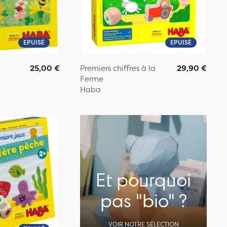
EPUISÉ
EPUISÉ
u
25,00 €
Premiers chiffres à la
29,90 €
Ferme
Haba
Et pourquoi
pas "bio" ?
VOIR NOTRE SÉLECTION