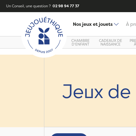
Un Conseil, une question ?
02 98 94 77 37
Nos jeux et jouets
À pr
CHAMBRE
CADEAUX DE
PR
D'ENFANT
NAISSANCE
Jeux de 