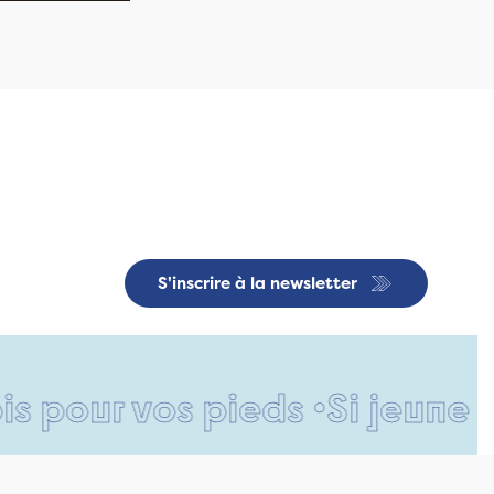
S'inscrire à la newsletter
ur vos pieds •
Si jeune et dé