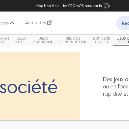
Hop Hop Hop ... les PROMOS sont par là
Recher
Actualités
opos
Rec
EMIER
JEUX
JEUX
JEUX DE
L'UNIVERS
JEUX 
ÂGE
D'ÉVEIL
D'IMITATION
CONSTRUCTION
DU JEU
SOCIÉ
société
Des jeux d
ou en famil
rapidité et