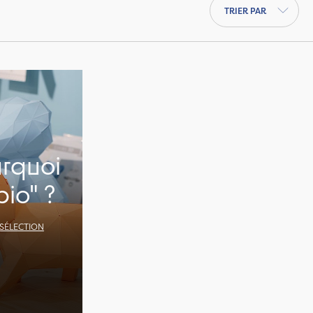
Trier par
urquoi
bio" ?
 SÉLECTION