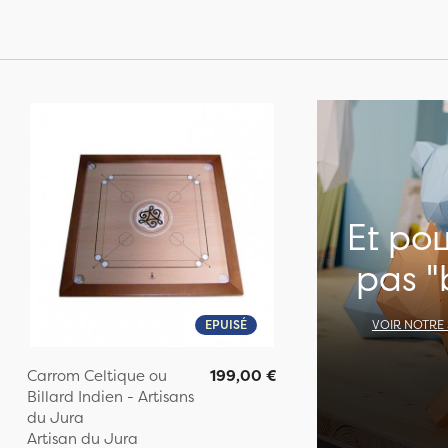
Et po
pas "
EPUISÉ
VOIR NOTRE
Carrom Celtique ou
199,00 €
Billard Indien - Artisans
du Jura
Artisan du Jura