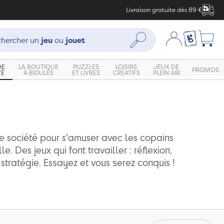
Livraison gratuite dès 89 €
che :
Mon compte
Ma liste c
Rechercher
hercher un
jeu
ou
jouet
DE
LA BOUTIQUE
PUZZLES
LOISIRS
JEUX DE
PROMOS
TÉ
À BIDULES
ET LIVRES
CRÉATIFS
PLEIN AIR
e société pour s'amuser avec les copains
le. Des jeux qui font travailler : réflexion,
 stratégie. Essayez et vous serez conquis !