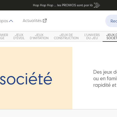
Hop Hop Hop ... les PROMOS sont par là
Recher
Actualités
opos
Rec
EMIER
JEUX
JEUX
JEUX DE
L'UNIVERS
JEUX 
ÂGE
D'ÉVEIL
D'IMITATION
CONSTRUCTION
DU JEU
SOCIÉ
société
Des jeux d
ou en famil
rapidité et