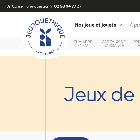
Un Conseil, une question ?
02 98 94 77 37
Nos jeux et jouets
À pr
CHAMBRE
CADEAUX DE
PR
D'ENFANT
NAISSANCE
Jeux de 