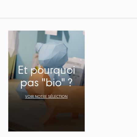
Et pourquoi
pas "bio" ?
VOIR NOTRE SÉLECTION