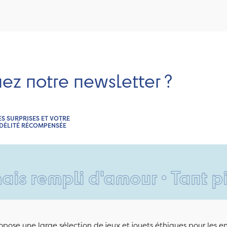
nez notre newsletter ?
ES SURPRISES ET VOTRE
IDÉLITÉ RÉCOMPENSÉE
empli d'amour • Tant pis po
pose une large sélection de jeux et jouets éthiques pour les 