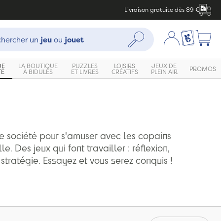
Livraison gratuite dès 89 €
che :
Mon compte
Ma liste c
Rechercher
hercher un
jeu
ou
jouet
DE
LA BOUTIQUE
PUZZLES
LOISIRS
JEUX DE
PROMOS
TÉ
À BIDULES
ET LIVRES
CRÉATIFS
PLEIN AIR
e société pour s'amuser avec les copains
le. Des jeux qui font travailler : réflexion,
 stratégie. Essayez et vous serez conquis !