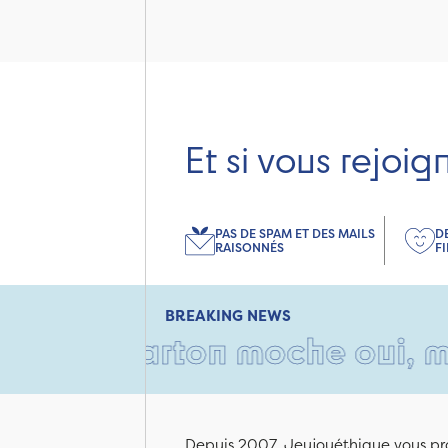
Et si vous rejoig
PAS DE SPAM ET DES MAILS
D
RAISONNÉS
F
BREAKING NEWS
 Un carton moche oui, mais r
Depuis 2007, Jeujouéthique vous pro