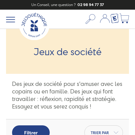
Un Conseil, une question ?
02 98 94 77 37
Mon compte
Ma liste c
Jeux de société
Des jeux de société pour s'amuser avec les
copains ou en famille. Des jeux qui font
travailler : réflexion, rapidité et stratégie.
Essayez et vous serez conquis !
Trier par
Filtrer