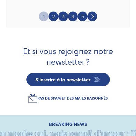
Page:
1
2
3
4
5
Suivant
Et si vous rejoignez notre
newsletter ?
S'inscrire à la newsletter
PAS DE SPAM ET DES MAILS RAISONNÉS
BREAKING NEWS
oche oui, mais rempli d'amour • Tant 