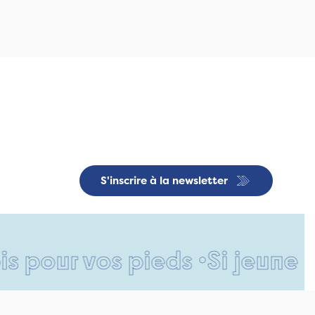
S'inscrire à la newsletter
ur vos pieds •
Si jeune et dé