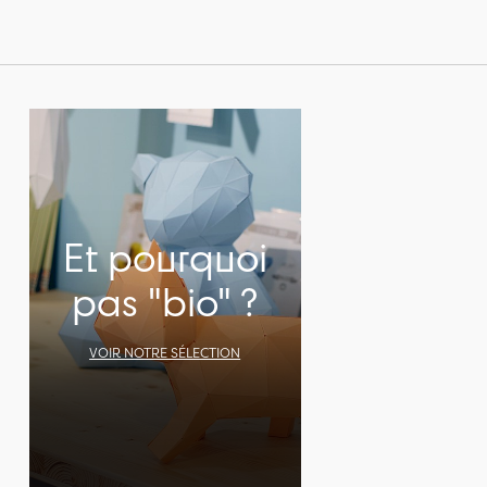
Et pourquoi
pas "bio" ?
VOIR NOTRE SÉLECTION