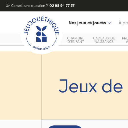
Un Conseil, une question ?
02 98 94 77 37
Nos jeux et jouets
À pr
CHAMBRE
CADEAUX DE
PR
D'ENFANT
NAISSANCE
Jeux de 