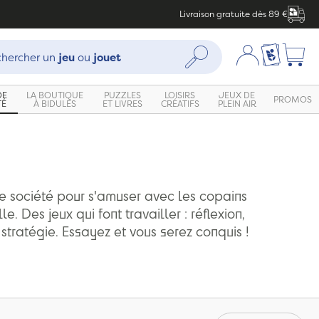
Livraison gratuite dès 89 €
che :
Mon compte
Ma liste c
Rechercher
hercher un
jeu
ou
jouet
DE
LA BOUTIQUE
PUZZLES
LOISIRS
JEUX DE
PROMOS
TÉ
À BIDULES
ET LIVRES
CRÉATIFS
PLEIN AIR
e société pour s'amuser avec les copains
le. Des jeux qui font travailler : réflexion,
 stratégie. Essayez et vous serez conquis !