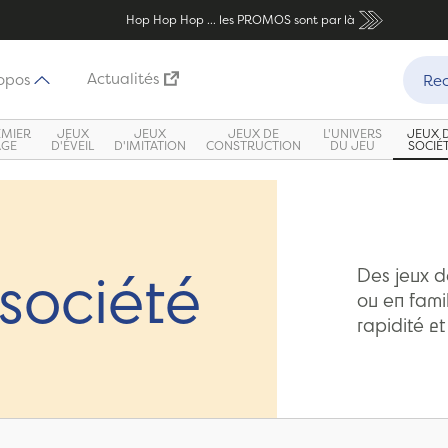
Hop Hop Hop ... les PROMOS sont par là
Recher
Actualités
opos
Rec
EMIER
JEUX
JEUX
JEUX DE
L'UNIVERS
JEUX 
ÂGE
D'ÉVEIL
D'IMITATION
CONSTRUCTION
DU JEU
SOCIÉ
société
Des jeux d
ou en famil
rapidité et