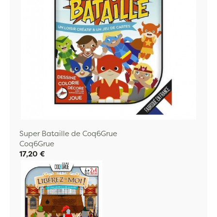
Super Bataille de Coq6Grue
Coq6Grue
17,20 €