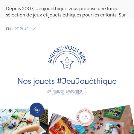
Depuis 2007, Jeujouéthique vous propose une large
sélection de jeux et jouets éthiques pour les enfants. Sur
Jeujouethique.com ou à la boutique de Quimper,
découvrez le plus grand choix de jouets en bois
EN LIRE PLUS
exclusivement fabriqués en France et en Europe. Nous
travaillons avec des artisans et des PME spécialisés dans
les jeux et jouets en bois de qualité et engagés dans le
développement durable. Ils nous fabriquent des jouets
pour les jeunes enfants, des jeux d'éveil, des jeux de
société, des jouets d'imitation, des jeux de plein air, ... et
bien plus encore !
Nos jouets #JeuJouéthique
chez vous !