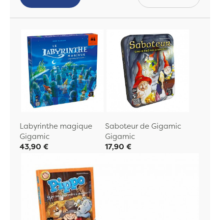
Labyrinthe magique
Saboteur de Gigamic
Gigamic
Gigamic
43,90 €
17,90 €