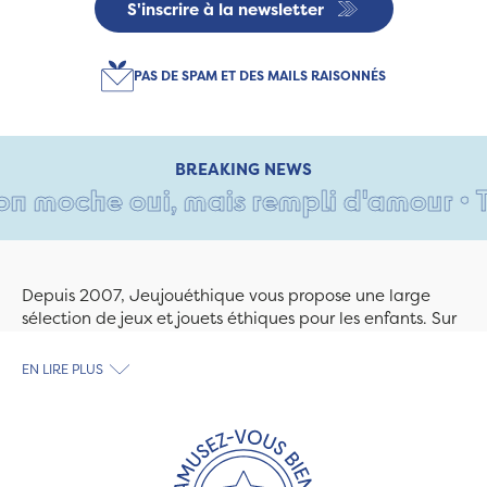
S'inscrire à la newsletter
PAS DE SPAM ET DES MAILS RAISONNÉS
BREAKING NEWS
moche oui, mais rempli d'amour • Tant
Depuis 2007, Jeujouéthique vous propose une large
sélection de jeux et jouets éthiques pour les enfants. Sur
Jeujouethique.com ou à la boutique de Quimper,
découvrez le plus grand choix de jouets en bois
EN LIRE PLUS
exclusivement fabriqués en France et en Europe. Nous
travaillons avec des artisans et des PME spécialisés dans
les jeux et jouets en bois de qualité et engagés dans le
développement durable. Ils nous fabriquent des jouets
pour les jeunes enfants, des jeux d'éveil, des jeux de