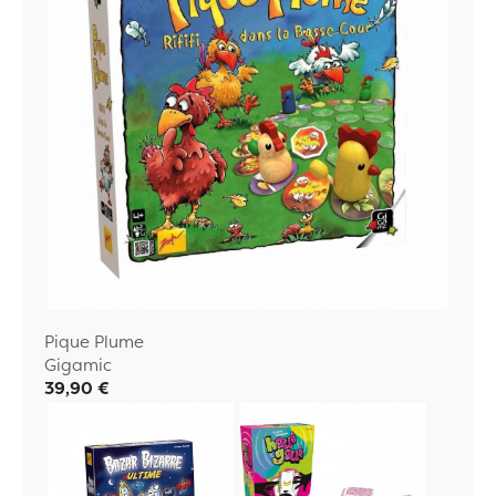
Pique Plume
Gigamic
39,90 €