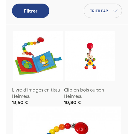
la fabrication de jouet en bois de qualité
Trier par
pour les bébés.
Filtrer
Livre d'images en tissu
Clip en bois ourson
Heimess
Heimess
13,50 €
10,80 €