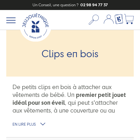
Un Conseil, une question ?
02 98 94 77 37
Mon compte
Ma liste c
Clips en bois
De petits clips en bois à attacher aux
vêtements de bébé. Un
premier petit jouet
idéal pour son éveil
, qui peut s'attacher
aux vêtements, à une couverture ou au
landau. De
petits jouets en bois fabriqués
EN LIRE PLUS
en Allemagne par Selecta ou Heimess
,
marques de puériculture engagées dans