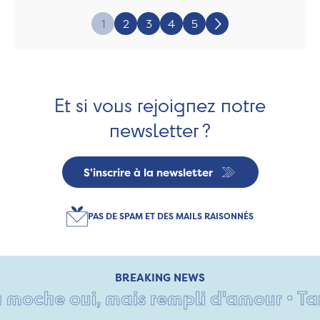
Page:
1
2
3
4
5
Suivant
Et si vous rejoignez notre
newsletter ?
S'inscrire à la newsletter
PAS DE SPAM ET DES MAILS RAISONNÉS
BREAKING NEWS
che oui, mais rempli d'amour • Tant pi