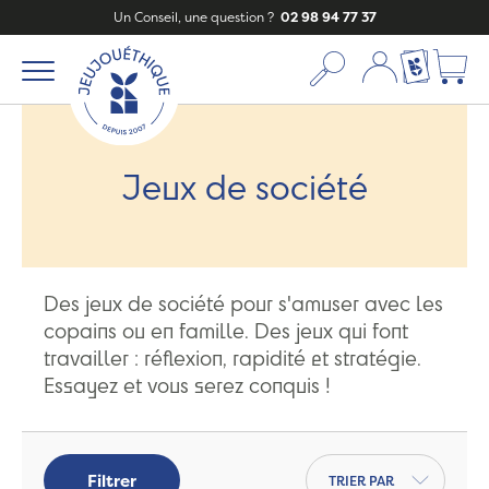
Un Conseil, une question ?
02 98 94 77 37
Mon compte
Ma liste c
Jeux de société
Des jeux de société pour s'amuser avec les
copains ou en famille. Des jeux qui font
travailler : réflexion, rapidité et stratégie.
Essayez et vous serez conquis !
Trier par
Filtrer