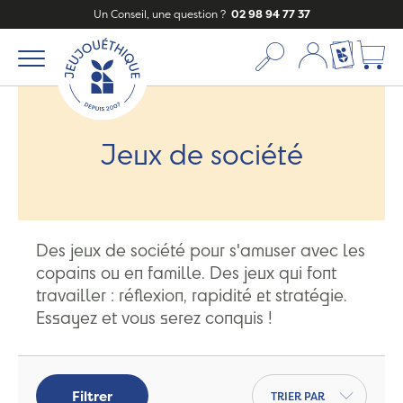
Un Conseil, une question ?
02 98 94 77 37
Mon compte
Ma liste c
Jeux de société
Des jeux de société pour s'amuser avec les
copains ou en famille. Des jeux qui font
travailler : réflexion, rapidité et stratégie.
Essayez et vous serez conquis !
Trier par
Filtrer