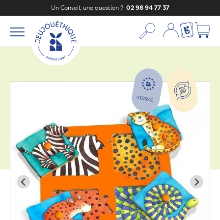
Un Conseil, une question ?
02 98 94 77 37
Mon compte
Ma liste c
Zoom