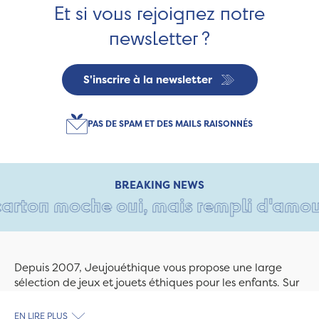
Et si vous rejoignez notre
newsletter ?
S'inscrire à la newsletter
PAS DE SPAM ET DES MAILS RAISONNÉS
BREAKING NEWS
arton moche oui, mais rempli d'amour •
Depuis 2007, Jeujouéthique vous propose une large
sélection de jeux et jouets éthiques pour les enfants. Sur
Jeujouethique.com ou à la boutique de Quimper,
découvrez le plus grand choix de jouets en bois
EN LIRE PLUS