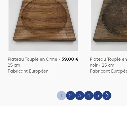
Plateau Toupie en Orme -
39,00 €
Plateau Toupie e
25 cm
noir - 25 cm
Fabricant Européen
Fabricant Europé
1
2
3
4
5
Suivant