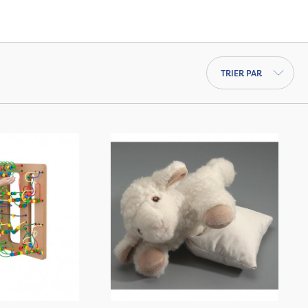
vité.
aussi
les fabricants allemands en cliquant
abricants espagnols ici.
Trier par