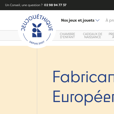
Un Conseil, une question ?
02 98 94 77 37
Nos jeux et jouets
À pr
CHAMBRE
CADEAUX DE
PR
D'ENFANT
NAISSANCE
Fabrican
Europée