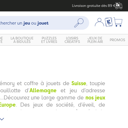
Livraison gratuite dès 89 €
che :
Mon compte
Ma liste c
Rechercher
hercher un
jeu
ou
jouet
DE
LA BOUTIQUE
PUZZLES
LOISIRS
JEUX DE
PROMOS
TÉ
À BIDULES
ET LIVRES
CRÉATIFS
PLEIN AIR
émory et coffre à jouets de
Suisse
, toupie
ouillotte d’
Allemagne
et jeu d’adresse
s
...Découvrez une large gamme de
nos jeux
Europe
. Des jeux de société, d’éveil, de
e, jeux de cartes, puzzles et même étal de
. Des jeux
pour accompagner vos enfants
croissance et pour les aider à développer