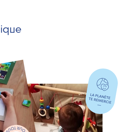
hique