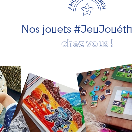
Nos jouets #JeuJouét
chez vous !