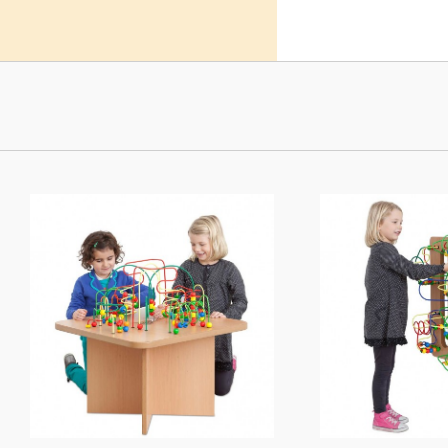
leur créati
Retrouvez 
ici
et
les f