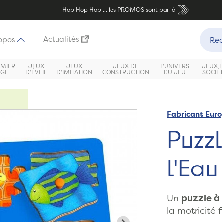
Hop Hop Hop ... les PROMOS sont par là
Recher
Actualités
opos
Rec
EMIER
JEUX
JEUX
JEUX DE
L'UNIVERS
JEUX 
ÂGE
D'ÉVEIL
D'IMITATION
CONSTRUCTION
DU JEU
SOCIÉ
Fabricant Eur
Puzz
l'Eau
Un
puzzle à
la motricité 