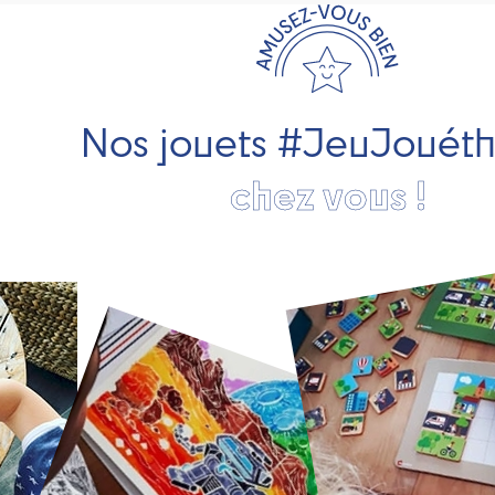
Nos jouets #JeuJouét
chez vous !