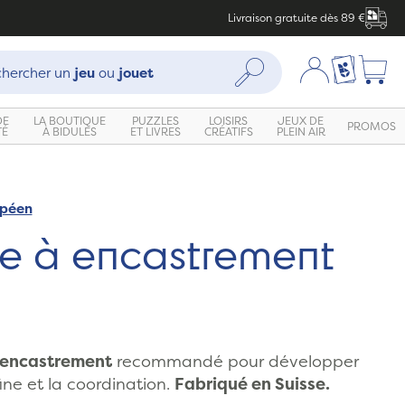
Livraison gratuite dès 89 €
che :
Mon compte
Ma liste c
Rechercher
hercher un
jeu
ou
jouet
DE
LA BOUTIQUE
PUZZLES
LOISIRS
JEUX DE
PROMOS
TÉ
À BIDULES
ET LIVRES
CRÉATIFS
PLEIN AIR
opéen
le à encastrement
 encastrement
recommandé pour développer
fine et la coordination.
Fabriqué en Suisse.