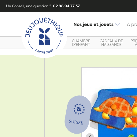
Un Conseil, une question ?
02 98 94 77 37
Nos jeux et jouets
À pr
CHAMBRE
CADEAUX DE
PR
D'ENFANT
NAISSANCE
Zoom