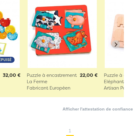
ÉPUISÉ
32,00 €
Puzzle à encastrement
22,00 €
Puzzle à enca
La Ferme
Eléphants
Fabricant Européen
Artisan Polona
Afficher l'attestation de confiance
1