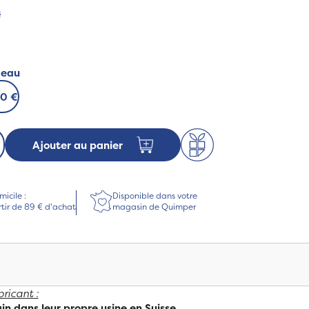
s
deau
00 €
Ajouter au panier
micile :
Disponible dans votre
rtir de 89 € d'achat
magasin de Quimper
ricant :
in dans leur propre usine en Suisse.