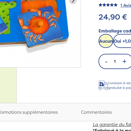
1 Avi
24,90 €
Emballage ca
Aucun
Oui
+
1,
-
+
Livraison à do
gratuite à pa
formations supplémentaires
Commentaires
La garantie du fab
*Fabriqué à la ma