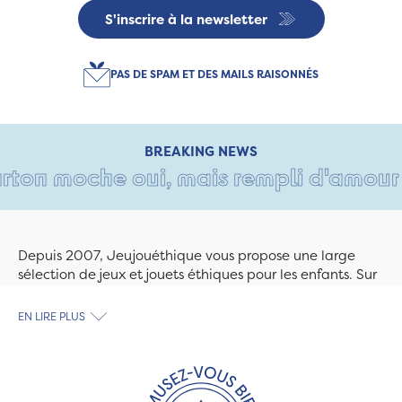
S'inscrire à la newsletter
PAS DE SPAM ET DES MAILS RAISONNÉS
BREAKING NEWS
ton moche oui, mais rempli d'amour • T
Depuis 2007, Jeujouéthique vous propose une large
sélection de jeux et jouets éthiques pour les enfants. Sur
Jeujouethique.com ou à la boutique de Quimper,
découvrez le plus grand choix de jouets en bois
EN LIRE PLUS
exclusivement fabriqués en France et en Europe. Nous
travaillons avec des artisans et des PME spécialisés dans
les jeux et jouets en bois de qualité et engagés dans le
développement durable. Ils nous fabriquent des jouets