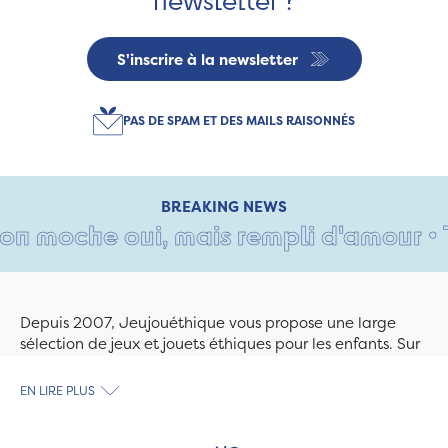
S'inscrire à la newsletter
PAS DE SPAM ET DES MAILS RAISONNÉS
BREAKING NEWS
n moche oui, mais rempli d'amour • Tan
Depuis 2007, Jeujouéthique vous propose une large
sélection de jeux et jouets éthiques pour les enfants. Sur
Jeujouethique.com ou à la boutique de Quimper,
découvrez le plus grand choix de jouets en bois
EN LIRE PLUS
exclusivement fabriqués en France et en Europe. Nous
travaillons avec des artisans et des PME spécialisés dans