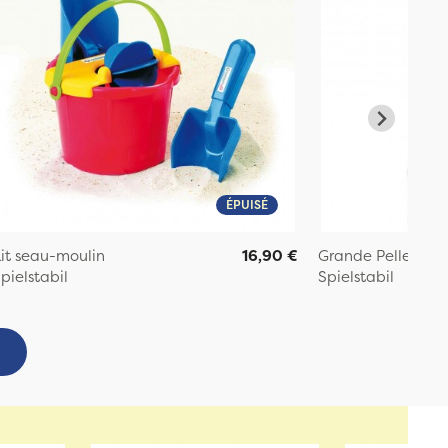
ÉPUISÉ
it seau-moulin
16,90 €
Grande Pelle de p
pielstabil
Spielstabil