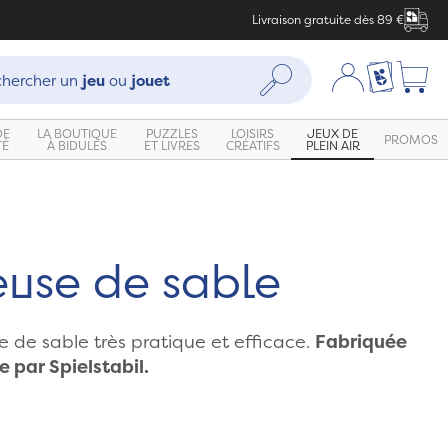
Livraison gratuite dès 89 €
che :
Mon compte
Ma liste c
Rechercher
hercher un
jeu
ou
jouet
DE
LA BOUTIQUE
PUZZLES
LOISIRS
JEUX DE
PROMOS
TÉ
À BIDULES
ET LIVRES
CRÉATIFS
PLEIN AIR
Zoom
euse de sable
 de sable très pratique et efficace.
Fabriquée
 par Spielstabil.