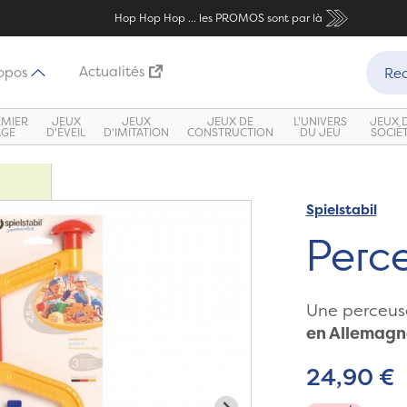
Hop Hop Hop ... les PROMOS sont par là
Recher
Actualités
opos
Rec
EMIER
JEUX
JEUX
JEUX DE
L'UNIVERS
JEUX 
ÂGE
D'ÉVEIL
D'IMITATION
CONSTRUCTION
DU JEU
SOCIÉ
Spielstabil
Zoom
Perc
Une perceuse
en Allemagne
24,90 €