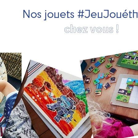
Nos jouets #JeuJouét
chez vous !