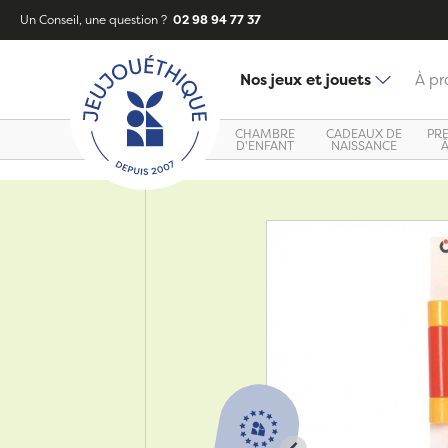
Un Conseil, une question ?
02 98 94 77 37
Nos jeux et jouets
À pr
CHAMBRE
CADEAUX DE
PR
D'ENFANT
NAISSANCE
Zoom