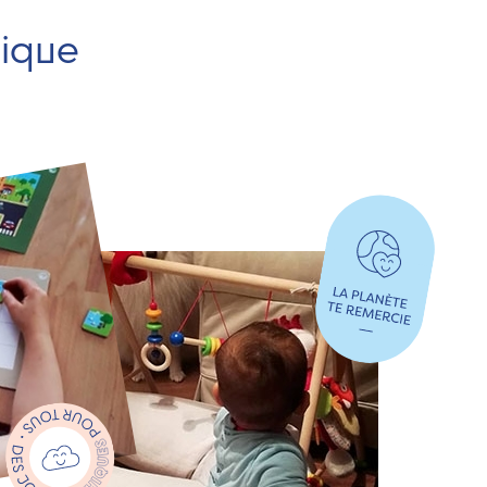
hique