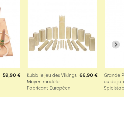
59,90 €
Kubb le jeu des Vikings
66,90 €
Grande Pelle 
Moyen modèle
ou de jardin
Fabricant Européen
Spielstabil