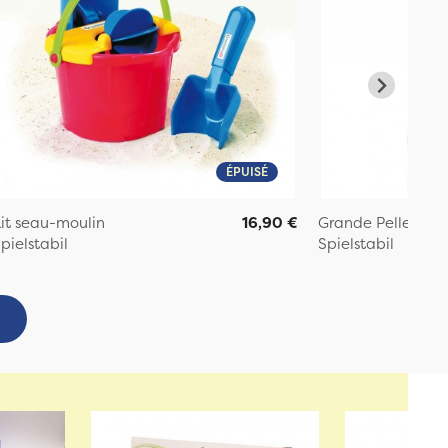
ÉPUISÉ
it seau-moulin
16,90 €
Grande Pelle de p
pielstabil
Spielstabil