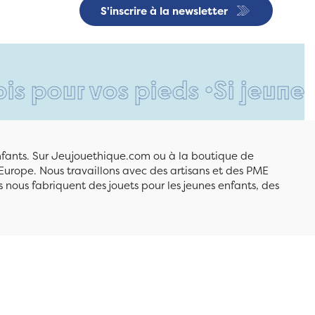
S'inscrire à la newsletter
r vos pieds •
Si jeune et déj
enfants. Sur Jeujouethique.com ou à la boutique de
Europe. Nous travaillons avec des artisans et des PME
 nous fabriquent des jouets pour les jeunes enfants, des