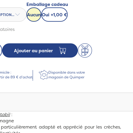
Emballage cadeau
Aucun
Oui
+
1,00 €
atoires
Ajouter au panier
micile :
Disponible dans votre
rtir de 89 € d'achat
magasin de Quimper
tabil
:
emagne
 particulièrement adapté et apprécié pour les crèches,