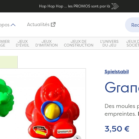
Hop Hop Hop ... les PROMOS sont par là
Recher
Actualités
opos
Rec
EMIER
JEUX
JEUX
JEUX DE
L'UNIVERS
JEUX 
ÂGE
D'ÉVEIL
D'IMITATION
CONSTRUCTION
DU JEU
SOCIÉ
Spielstabil
Gran
Des moules p
empreintes.
3,50 €