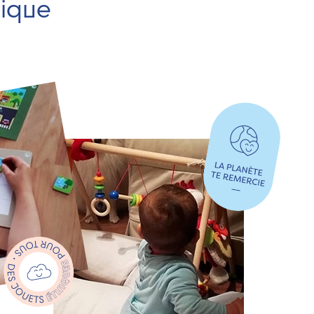
hique