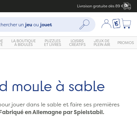
Livraison gratuite dès 89 €
che :
Mon compte
Ma liste c
Rechercher
hercher un
jeu
ou
jouet
DE
LA BOUTIQUE
PUZZLES
LOISIRS
JEUX DE
PROMOS
TÉ
À BIDULES
ET LIVRES
CRÉATIFS
PLEIN AIR
d moule à sable
our jouer dans le sable et faire ses premières
Fabriqué en Allemagne par Spielstabil.