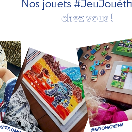
Nos jouets #JeuJouét
chez vous !
@GROMGREMI
@GROMGREMI