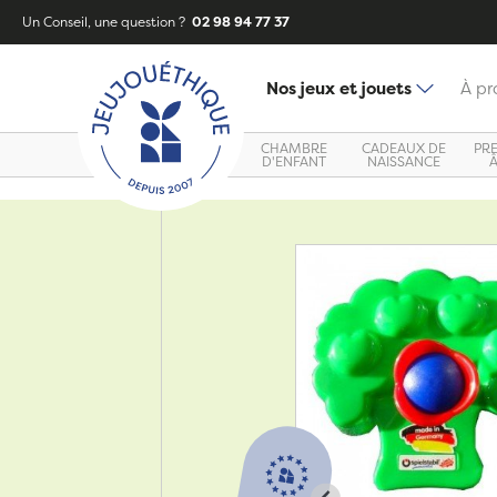
Un Conseil, une question ?
02 98 94 77 37
Nos jeux et jouets
À pr
CHAMBRE
CADEAUX DE
PR
D'ENFANT
NAISSANCE
Zoom