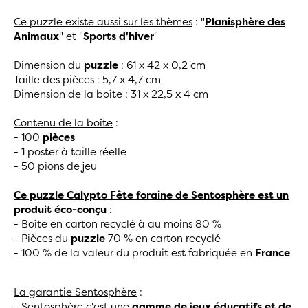
Ce puzzle existe aussi sur les thèmes
: "
Planisphère des
Animaux
" et "
Sports d'hiver
"
Dimension du
puzzle
: 61 x 42 x 0,2 cm
Taille des pièces : 5,7 x 4,7 cm
Dimension de la boîte : 31 x 22,5 x 4 cm
Contenu de la boîte
:
- 100
pièces
- 1 poster à taille réelle
- 50 pions de jeu
Ce puzzle Calypto Fête foraine de Sentosphère est un
produit éco-co
nç
u
:
- Boîte en carton recyclé à au moins 80 %
- Pièces du
puzzle
70 % en carton recyclé
- 100 % de la valeur du produit est fabriquée en
France
La garantie Sentosphère
:
- Sentosphère c'est une
gamme de jeux éducatifs et de