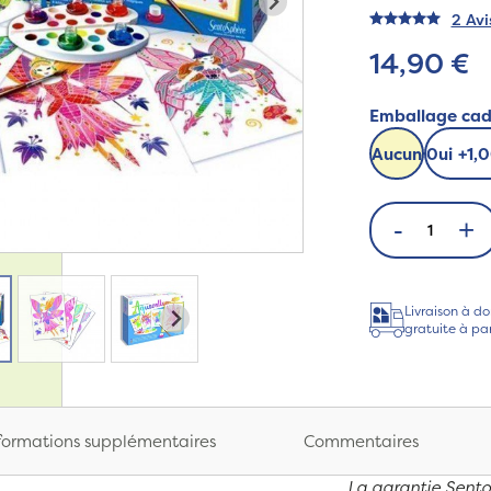
2 Avi
14,90 €
Emballage ca
Aucun
0ui
+
1,
-
+
Livraison à do
gratuite à pa
formations supplémentaires
Commentaires
La garantie Sent