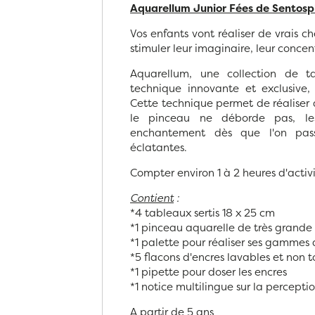
Aquarellum Junior Fées
de Sentosp
Vos enfants vont réaliser de vrais 
stimuler leur imaginaire, leur concen
Aquarellum, une collection de t
technique innovante et exclusive, 
Cette technique permet de réaliser 
le pinceau ne déborde pas, le
enchantement dès que l'on pass
éclatantes.
Compter environ 1 à 2 heures d'activ
Contient
:
*4 tableaux sertis 18 x 25 cm
*1 pinceau aquarelle de très grande
*1 palette pour réaliser ses gammes 
*5 flacons d'encres lavables et non 
*1 pipette pour doser les encres
*1 notice multilingue sur la percepti
A partir de 5 ans