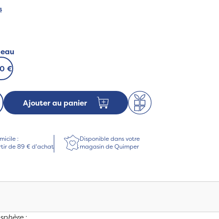
s
deau
00 €
Ajouter au panier
micile :
Disponible dans votre
rtir de 89 € d'achat
magasin de Quimper
osphère
: