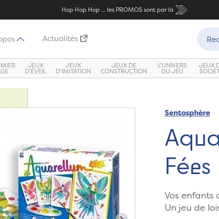
Hop Hop Hop ... les PROMOS sont par là
Recher
Actualités
opos
Rec
EMIER
JEUX
JEUX
JEUX DE
L'UNIVERS
JEUX 
ÂGE
D'ÉVEIL
D'IMITATION
CONSTRUCTION
DU JEU
SOCIÉ
Sentosphère
Zoom
Aqua
Fées
Vos enfants 
Un jeu de lois