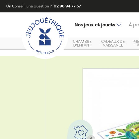
Un Conseil, une question ?
02 98 94 77 37
Nos jeux et jouets
À pr
CHAMBRE
CADEAUX DE
PR
D'ENFANT
NAISSANCE
Zoom