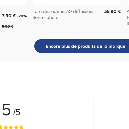
Loto des odeurs 30 diffuseurs
35,90 €
A
7,90 €
-20%
Sentosphère
P
S
9,90 €
Encore plus de produits de la marque
5
/5