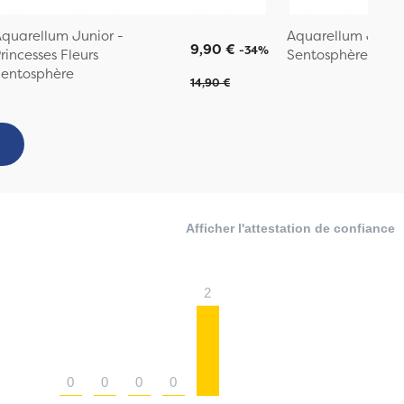
quarellum Junior -
Aquarellum Junior
9,90 €
-34%
rincesses Fleurs
Sentosphère
entosphère
14,90 €
Afficher l'attestation de confiance
2
0
0
0
0