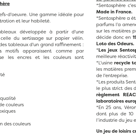
hère
*Sentosphère c'e
Made in France.
chefs-d'oeuvre. Une gamme idéale pour
*Sentosphère a ét
tration et leur habileté.
parfums l’a amené
sur les matières 
ableaux développée à partir d'une
décide donc en
1
celle du sertissage sur papier vélin.
Loto des Odeurs.
des tableaux d'un grand raffinement :
*
Les jeux Sentos
s motifs apparaissent comme par
meilleure réactivi
e les encres et les couleurs sont
*L'usine
recycle t
les matières pre
ité
de l'entreprise.
*Les produits Sent
le plus strict des
règlement REACH
 qualité
laboratoires euro
de couleurs
*En 25 ans, Véro
toxiques
dont plus de 10 
l’industrie du jeu
on des couleurs
Un jeu de loisirs