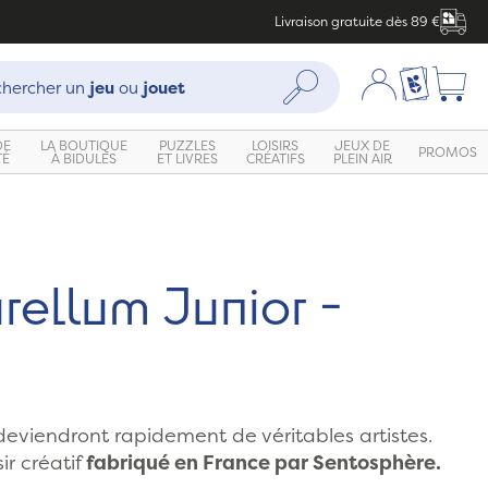
Livraison gratuite dès 89 €
che :
Mon compte
Ma liste c
Rechercher
hercher un
jeu
ou
jouet
DE
LA BOUTIQUE
PUZZLES
LOISIRS
JEUX DE
PROMOS
TÉ
À BIDULES
ET LIVRES
CRÉATIFS
PLEIN AIR
Zoom
rellum Junior -
deviendront rapidement de véritables artistes.
ir créatif
fabriqué en France par Sentosphère.