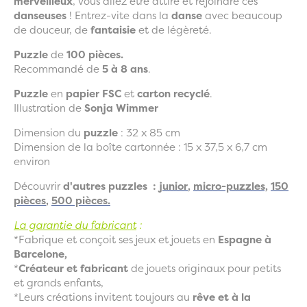
merveilleux
, vous allez être attiré et rejoindre ces
danseuses
! Entrez-vite dans la
danse
avec beaucoup
de douceur, de
fantaisie
et de légèreté.
Puzzle
de
100 pièces.
Recommandé de
5 à 8 ans
.
Puzzle
en
papier FSC
et
carton recyclé
.
Illustration de
Sonja Wimmer
Dimension du
puzzle
: 32 x 85 cm
Dimension de la boîte cartonnée : 15 x 37,5 x 6,7 cm
environ
Découvrir
d'autres puzzles :
junior
,
micro-puzzles,
150
pièces
,
500 pièces.
La garantie du fabricant
:
*Fabrique et conçoit ses jeux et jouets en
Espagne à
Barcelone,
*
Créateur et fabricant
de jouets originaux pour petits
et grands enfants,
*Leurs créations invitent toujours au
rêve et à la