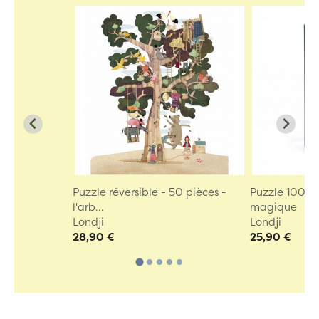
Puzzle réversible - 50 pièces -
Puzzle 100 pi
l'arb...
magique
Londji
Londji
28,90 €
25,90 €