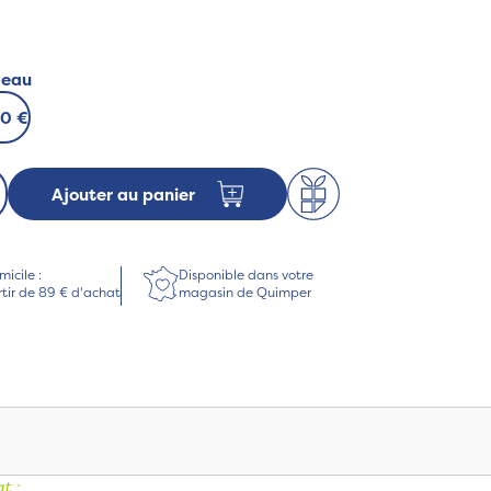
deau
00 €
Ajouter au panier
micile :
Disponible dans votre
rtir de 89 € d'achat
magasin de Quimper
t :