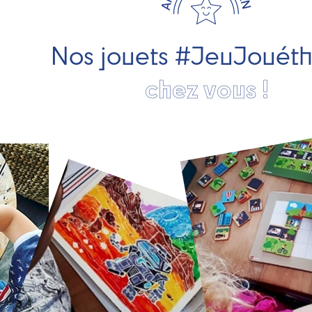
Nos jouets #JeuJouét
chez vous !