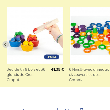
ÉPUISÉ
Jeu de tri 6 bols et 36
41,35 €
6 Nins® avec anneaux
glands de Gra...
et couvercles de...
Grapat
Grapat