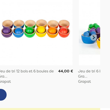
eu de tri 12 bols et 6 boules de
44,00 €
Jeu de tri 6 bols 
ra...
Gra...
Grapat
Grapat