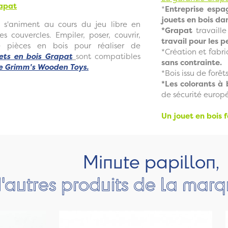
rapat
*
Entreprise espa
jouets en bois da
 s'animent au cours du jeu libre en
*Grapat
travaill
s couvercles. Empiler, poser, couvrir,
travail pour les 
de pièces en bois pour réaliser de
*Création et fabri
ets en bois Grapat
sont compatibles
sans contrainte.
ue Grimm's Wooden Toys.
*Bois issu de forê
*Les colorants à
de sécurité europé
Un jouet en bois 
Minute papillon,
'autres produits de la mar