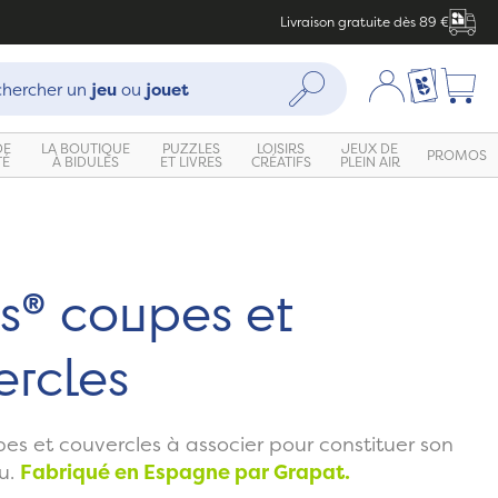
Livraison gratuite dès 89 €
che :
Mon compte
Ma liste c
Rechercher
hercher un
jeu
ou
jouet
DE
LA BOUTIQUE
PUZZLES
LOISIRS
JEUX DE
PROMOS
TÉ
À BIDULES
ET LIVRES
CRÉATIFS
PLEIN AIR
Zoom
s® coupes et
ercles
es et couvercles à associer pour constituer son
eu.
Fabriqué en Espagne par Grapat.