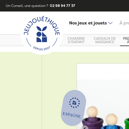
Un Conseil, une question ?
02 98 94 77 37
Nos jeux et jouets
À pr
CHAMBRE
CADEAUX DE
PR
D'ENFANT
NAISSANCE
Zoom