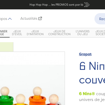
Hop Hop Hop ... les PROMOS sont par là
Recher
Actualités
opos
Rec
EMIER
JEUX
JEUX
JEUX DE
L'UNIVERS
JEUX 
ÂGE
D'ÉVEIL
D'IMITATION
CONSTRUCTION
DU JEU
SOCIÉ
Grapat
Zoom
6 Nin
couv
6 Nins®
coup
univers de j