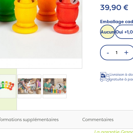
39,90 €
Emballage ca
Aucun
Oui
+
1,
-
+
Livraison à do
gratuite à pa
formations supplémentaires
Commentaires
La garantie Grapa