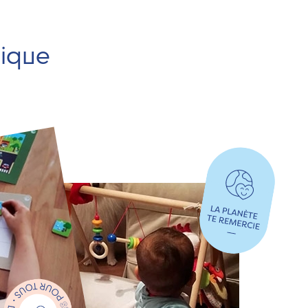
hique