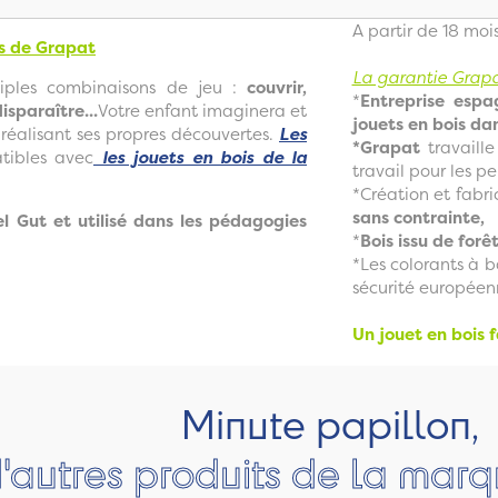
A partir de 18 moi
s de Grapat
La garantie Grapa
ples combinaisons de jeu :
couvrir,
*
Entreprise espa
isparaître...
Votre enfant imaginera et
jouets en bois da
réalisant ses propres découvertes.
Les
*Grapat
travaill
tibles avec
les jouets en bois de la
travail pour les 
*Création et fabri
sans contrainte,
 Gut et utilisé dans les pédagogies
*
Bois issu de for
*Les colorants à 
sécurité européenn
s
Un jouet en bois 
Minute papillon,
'autres produits de la mar