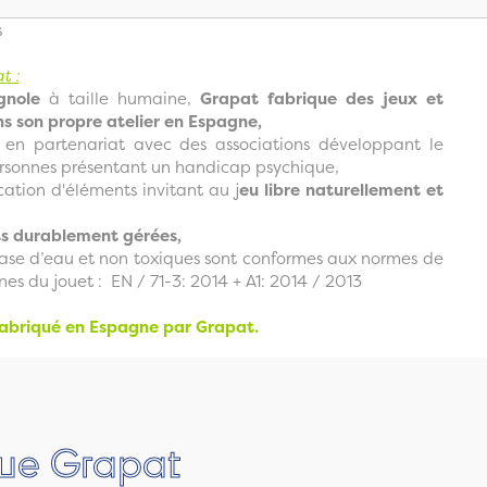
s
t :
gnole
à taille humaine,
Grapat fabrique des jeux et
ns son propre atelier en Espagne,
e en partenariat avec des associations développant le
personnes présentant un handicap psychique,
cation d'éléments invitant au j
eu libre naturellement et
êts durablement gérées,
base d’eau et non toxiques sont conformes aux normes de
es du jouet : EN / 71-3: 2014 + A1: 2014 / 2013
fabriqué en Espagne par Grapat.
que Grapat