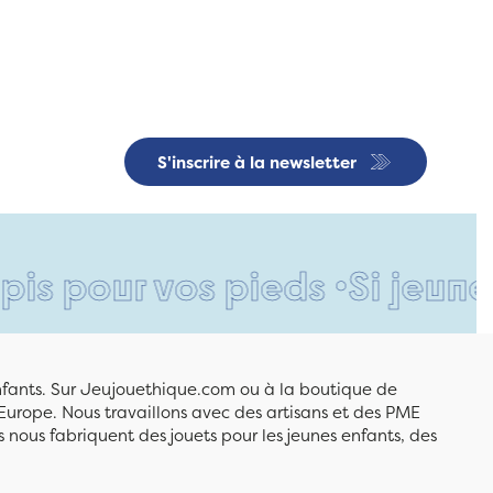
S'inscrire à la newsletter
r vos pieds •
Si jeune et déj
enfants. Sur Jeujouethique.com ou à la boutique de
Europe. Nous travaillons avec des artisans et des PME
 nous fabriquent des jouets pour les jeunes enfants, des