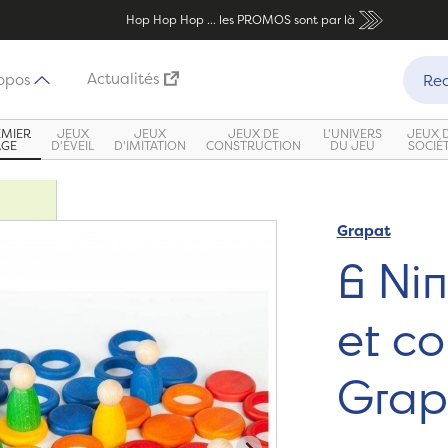
Hop Hop Hop ... les PROMOS sont par là
Recher
Actualités
opos
Rec
EMIER
JEUX
JEUX
JEUX DE
L'UNIVERS
JEUX 
ÂGE
D'ÉVEIL
D'IMITATION
CONSTRUCTION
DU JEU
SOCIÉ
Grapat
Zoom
6 Ni
et co
Grap