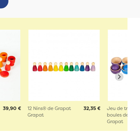
39,90 €
12 Nins® de Grapat
32,35 €
Jeu de tri 12 b
Grapat
boules de Gra..
Grapat