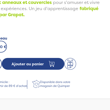
c anneaux et couvercles
pour s'amuser et vivre
 expériences. Un jeu d'apprentissage
fabriqué
par Grapat.
deau
00 €
Ajouter au panier
micile :
Disponible dans votre
rtir de 89 € d'achat
magasin de Quimper