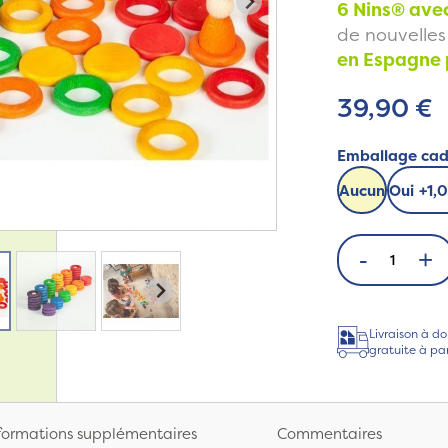
6 Nins® ave
de nouvelles
en Espagne 
39,90 €
Emballage ca
Aucun
Oui
+
1,
-
+
Livraison à do
gratuite à pa
formations supplémentaires
Commentaires