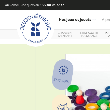
Un Conseil, une question ?
02 98 94 77 37
Nos jeux et jouets
À pr
CHAMBRE
CADEAUX DE
PR
D'ENFANT
NAISSANCE
Zoom