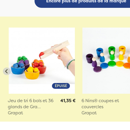
Encore plus de produits de la marque
ÉPUISÉ
Jeu de tri 6 bols et 36
41,35 €
6 Nins® coupes et
glands de Gra...
couvercles
Grapat
Grapat