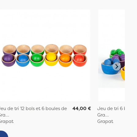
eu de tri 12 bols et 6 boules de
44,00 €
Jeu de tri 6 bols 
ra...
Gra...
Grapat
Grapat