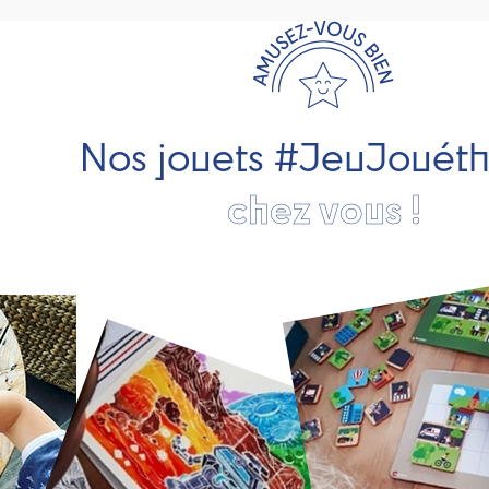
Nos jouets #JeuJouét
chez vous !