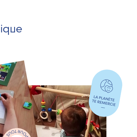
hique