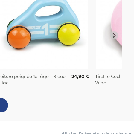
oiture poignée 1er âge - Bleue
24,90 €
Tirelire Cochon ro
ilac
Vilac
Afficher l'attestation de confiance