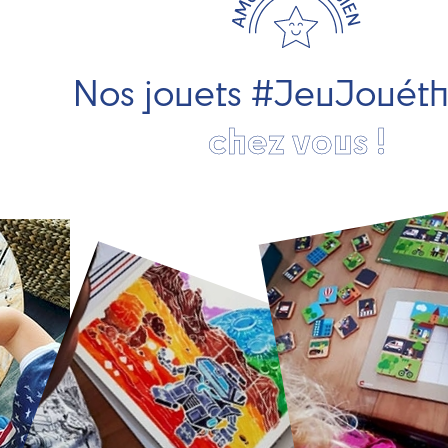
Nos jouets #JeuJouét
chez vous !