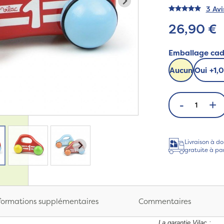
3 Avi
26,90 €
Emballage ca
Aucun
Oui
+
1,
-
+
Livraison à do
gratuite à pa
formations supplémentaires
Commentaires
La garantie Vilac :