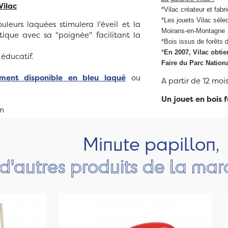
Vilac
*Vilac créateur et fabr
*Les jouets Vilac séle
uleurs laquées stimulera l'éveil et la
Moirans-en-Montagne
tique avec sa "poignée" facilitant la
*Bois issus de forêts 
*
En 2007, Vilac obtie
 éducatif.
Faire du Parc Nation
ement disponible en bleu laqué
ou
A partir de 12 moi
Un jouet en bois 
cm
Minute papillon,
d'autres produits de la mar