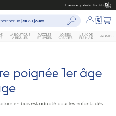
Livraison gratuite dès 89 €
che :
Mon compte
Ma liste c
Rechercher
hercher un
jeu
ou
jouet
DE
LA BOUTIQUE
PUZZLES
LOISIRS
JEUX DE
PROMOS
TÉ
À BIDULES
ET LIVRES
CRÉATIFS
PLEIN AIR
Zoom
re poignée 1er âge
uge
voiture en bois est adapté pour les enfants dès