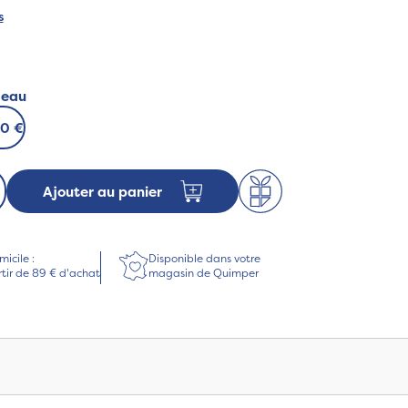
s
deau
00 €
Ajouter au panier
micile :
Disponible dans votre
rtir de 89 € d'achat
magasin de Quimper