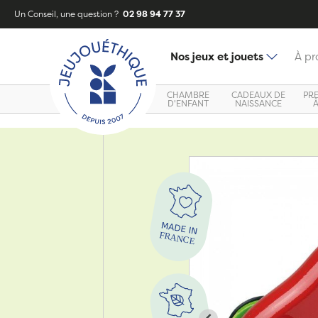
Un Conseil, une question ?
02 98 94 77 37
Nos jeux et jouets
À pr
CHAMBRE
CADEAUX DE
PR
D'ENFANT
NAISSANCE
Zoom