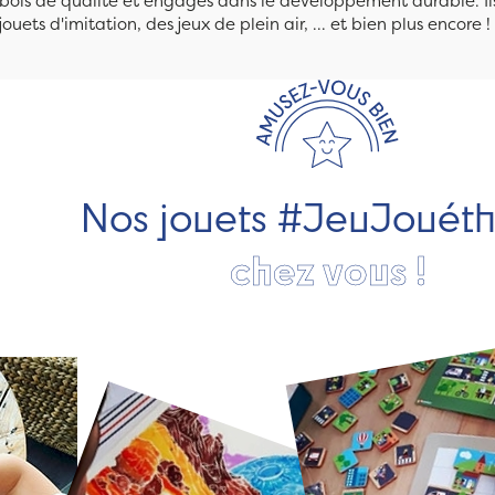
n bois de qualité et engagés dans le développement durable. Ils
jouets d'imitation, des jeux de plein air, ... et bien plus encore !
Nos jouets #JeuJouét
chez vous !