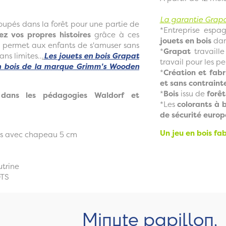
La garantie Grapa
roupés dans la forêt pour une partie de
*Entreprise espa
z vos propres histoires
grâce à ces
jouets en bois
dan
 permet aux enfants de s'amuser sans
*
Grapat
travaill
ans limites..
.
Les jouets en bois Grapat
travail pour les 
n bois de la marque Grimm's Wooden
*
Création et fabr
et sans contraint
*
Bois
issu de
forêt
é dans les pédagogies Waldorf et
*Les
colorants à 
de sécurité euro
Un jeu en bois fa
es avec chapeau 5 cm
utrine
OTS
Minute papillon,