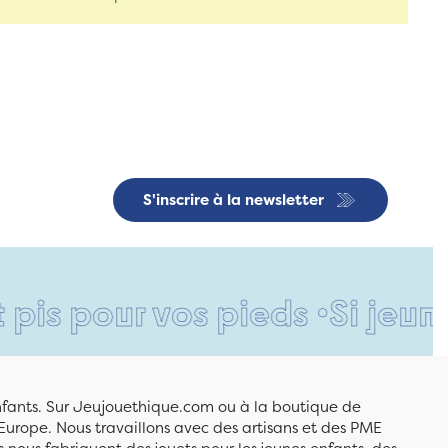
S'inscrire à la newsletter
ur vos pieds •
Si jeune et dé
enfants. Sur Jeujouethique.com ou à la boutique de
Europe. Nous travaillons avec des artisans et des PME