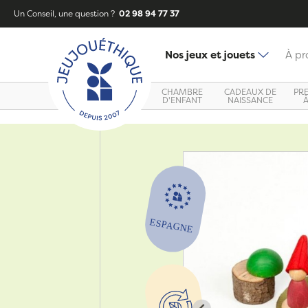
Un Conseil, une question ?
02 98 94 77 37
Nos jeux et jouets
À pr
CHAMBRE
CADEAUX DE
PR
D'ENFANT
NAISSANCE
Zoom