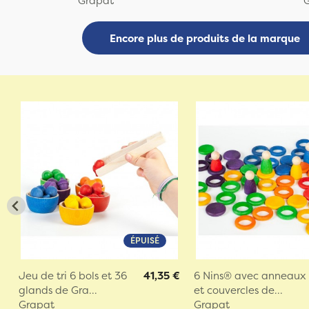
Grapat
Encore plus de produits de la marque
ÉPUISÉ
Jeu de tri 6 bols et 36
41,35 €
6 Nins® avec anneaux
glands de Gra...
et couvercles de...
Grapat
Grapat