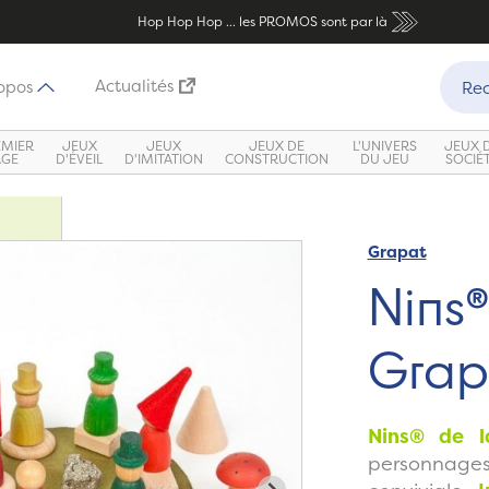
Hop Hop Hop ... les PROMOS sont par là
Recher
Actualités
opos
Rec
EMIER
JEUX
JEUX
JEUX DE
L'UNIVERS
JEUX 
ÂGE
D'ÉVEIL
D'IMITATION
CONSTRUCTION
DU JEU
SOCIÉ
Grapat
Zoom
Nins®
Grap
Nins® de l
personnages 