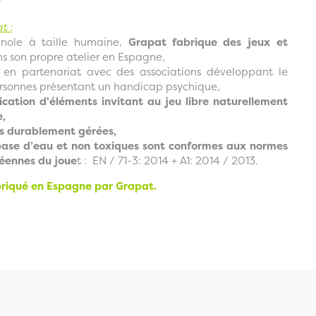
t :
gnole à taille humaine,
Grapat
fabrique des jeux et
s son propre atelier en Espagne,
e en partenariat avec des associations développant le
personnes présentant un handicap psychique,
ication d'éléments invitant au jeu libre naturellement
e,
s durablement gérées,
base d’eau et non toxiques sont conformes aux normes
péennes du joue
t : EN / 71-3: 2014 + A1: 2014 / 2013.
briqué en Espagne par Grapat.