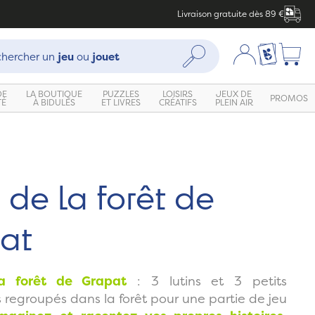
Livraison gratuite dès 89 €
che :
Mon compte
Ma liste c
Rechercher
hercher un
jeu
ou
jouet
DE
LA BOUTIQUE
PUZZLES
LOISIRS
JEUX DE
PROMOS
TÉ
À BIDULES
ET LIVRES
CRÉATIFS
PLEIN AIR
Zoom
 de la forêt de
at
a forêt de Grapat
: 3 lutins et 3 petits
regroupés dans la forêt pour une partie de jeu