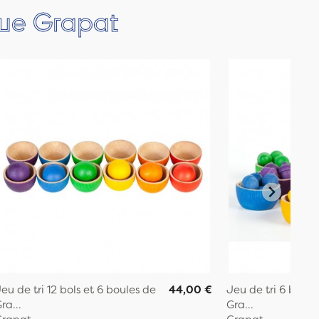
que Grapat
eu de tri 12 bols et 6 boules de
44,00 €
Jeu de tri 6 bols 
ra...
Gra...